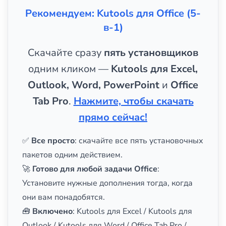
Рекомендуем: Kutools для Office (5-
в-1)
Скачайте сразу
пять установщиков
одним кликом —
Kutools для Excel,
Outlook, Word, PowerPoint
и
Office
Tab Pro
.
Нажмите, чтобы скачать
прямо сейчас!
✅
Все просто
: скачайте все пять установочных
пакетов одним действием.
🚀
Готово для любой задачи Office
:
Установите нужные дополнения тогда, когда
они вам понадобятся.
🧰
Включено
: Kutools для Excel / Kutools для
Outlook / Kutools для Word / Office Tab Pro /