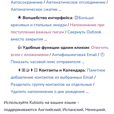
Автосохранение
/
Автоматическое отсоединение
/
Автоматическое сжатие
...
🌟
Волшебство интерфейса
:
😊Больше
красивых и стильных эмодзи
/
Напоминание при
поступлении важных писем
/
Свернуть Outlook
вместо закрытия
...
👍
Удобные функции одним кликом
:
Ответить
всем с вложениями
/
Антифишинговая Email
/
🕘
Показать часовой пояс отправителя
...
👩🏼‍🤝‍👩🏻
Контакты и Календарь
:
Пакетное
добавление контактов из выбранных Email
/
Разделить группу контактов на отдельные
/
Удалить напоминание о дне рождения
...
Используйте Kutools на вашем языке –
поддерживаются Английский, Испанский, Немецкий,