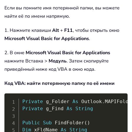
Если вы помните имя потерянной папки, вы можете
найти её по имени напрямую.
1. Нажмите клавиши
Alt
+
F11
, чтобы открыть окно
Microsoft Visual Basic for Applications
.
2. В окне
Microsoft Visual Basic for Applications
нажмите Вставка >
Модуль
. Затем скопируйте
приведённый ниже код VBA в окно кода.
Код VBA: найти потерянную папку по её имени
Copy
Private
 g_Folder 
As
 Outlook
.
Private
 g_Find 
As
String
Public
Sub
 FindFolder
(
)
Dim
 xFldName 
As
String