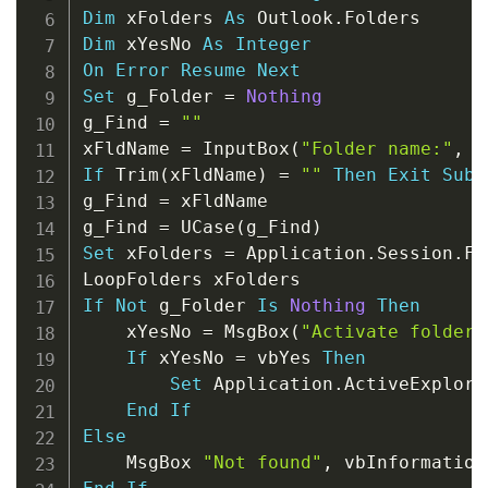
Dim
 xFolders 
As
 Outlook
.
Dim
 xYesNo 
As
Integer
On
Error
Resume
Next
Set
 g_Folder 
=
Nothing
g_Find 
=
""
xFldName 
=
 InputBox
(
"Folder name:"
,
"
If
 Trim
(
xFldName
)
=
""
Then
Exit
Sub
g_Find 
=
 xFldName

g_Find 
=
 UCase
(
g_Find
)
Set
 xFolders 
=
 Application
.
Session
.
Fo
If
Not
 g_Folder 
Is
Nothing
Then
    xYesNo 
=
 MsgBox
(
"Activate folder:
If
 xYesNo 
=
 vbYes 
Then
Set
 Application
.
ActiveExplore
End
If
Else
    MsgBox 
"Not found"
,
 vbInformation