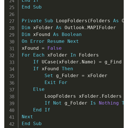
End
If
End
Sub
Private
Sub
 LoopFolders
(
Folders 
As
 Ou
Dim
 xFolder 
As
 Outlook
.
Dim
 xFound 
As
Boolean
On
Error
Resume
Next
xFound 
=
False
For
Each
 xFolder 
In
 Folders

If
 UCase
(
xFolder
.
Name
)
=
 g_Find 
T
If
 xFound 
Then
Set
 g_Folder 
=
 xFolder

Exit
For
Else
        LoopFolders xFolder
.
Folders

If
Not
 g_Folder 
Is
Nothing
Th
End
If
Next
End
Sub