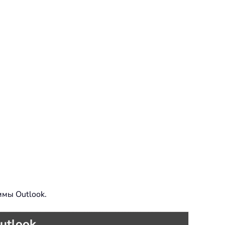
ммы Outlook.
utlook