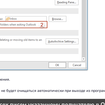
нения.
 не будет очищаться автоматически при выходе из програ
сех писем указанному получателю в O