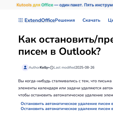
Kutools
для
Office
— один пакет. Пять инстру
Перейти к содержимому
ExtendOffice
Решения
Скачать
Ц
Как остановить/пр
писем в Outlook?
Author
Kelly
•
Last modified
2025-08-26
Вы когда-нибудь сталкивались с тем, что письм
элементы календаря или задачи удаляются автом
чтобы остановить автоматическое удаление элем
Остановить автоматическое удаление писем 
Остановить автоматическое удаление писем 