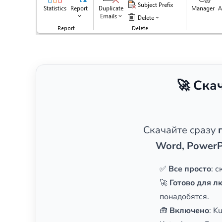
🚀 Ска
Скачайте сразу
Word, PowerP
✅
Все просто
: 
🚀
Готово для л
понадобятся.
🧰
Включено
: K