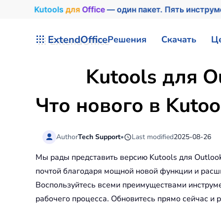
Kutools
для
Office
— один пакет. Пять инстру
Перейти к содержимому
ExtendOffice
Решения
Скачать
Ц
Kutools для O
Что нового в Kutoo
Author
Tech Support
•
Last modified
2025-08-26
Мы рады представить версию Kutools для Outlook
почтой благодаря мощной новой функции и расш
Воспользуйтесь всеми преимуществами инструме
рабочего процесса. Обновитесь прямо сейчас и 