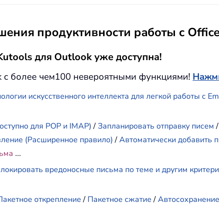
ения продуктивности работы с Offic
utools для Outlook уже доступна!
k с более чем100 невероятными функциями!
Нажми
ологии искусственного интеллекта для легкой работы с E
оступно для POP и IMAP)
/
Запланировать отправку писем
вление (Расширенное правило)
/
Автоматически добавить п
сьма
...
локировать вредоносные письма по теме и другим критер
Пакетное открепление
/
Пакетное сжатие
/
Автосохранени