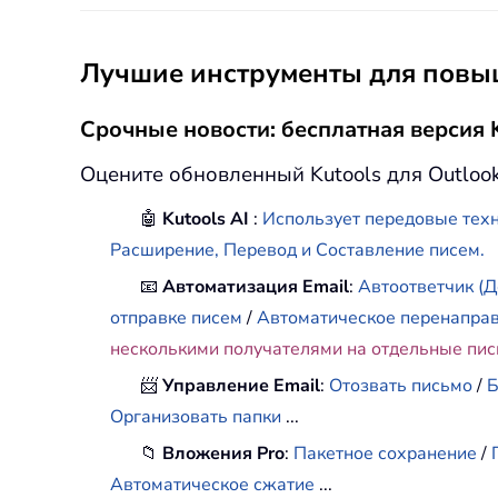
Лучшие инструменты для повыш
Срочные новости: бесплатная версия K
Оцените обновленный Kutools для Outloo
🤖
Kutools AI
:
Использует передовые техн
Расширение, Перевод и Составление писем.
📧
Автоматизация Email
:
Автоответчик (Д
отправке писем
/
Автоматическое перенапра
несколькими получателями на отдельные пи
📨
Управление Email
:
Отозвать письмо
/
Б
Организовать папки
...
📁
Вложения Pro
:
Пакетное сохранение
/
Автоматическое сжатие
...