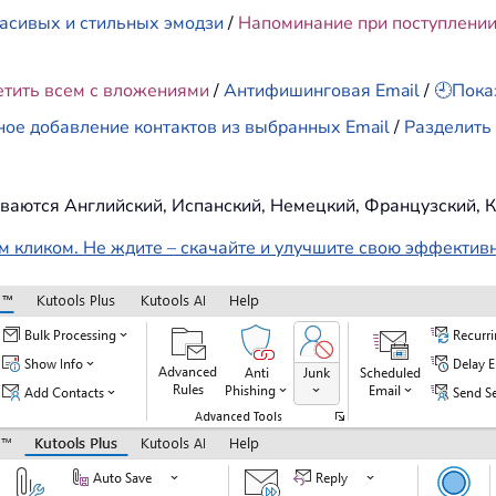
асивых и стильных эмодзи
/
Напоминание при поступлени
етить всем с вложениями
/
Антифишинговая Email
/
🕘Пока
ное добавление контактов из выбранных Email
/
Разделить 
ваются Английский, Испанский, Немецкий, Французский, К
м кликом. Не ждите – скачайте и улучшите свою эффектив