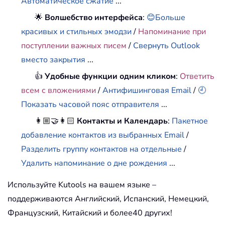
Автоматическое сжатие
...
🌟
Волшебство интерфейса
:
😊Больше
красивых и стильных эмодзи
/
Напоминание при
поступлении важных писем
/
Свернуть Outlook
вместо закрытия
...
👍
Удобные функции одним кликом
:
Ответить
всем с вложениями
/
Антифишинговая Email
/
🕘
Показать часовой пояс отправителя
...
👩🏼‍🤝‍👩🏻
Контакты и Календарь
:
Пакетное
добавление контактов из выбранных Email
/
Разделить группу контактов на отдельные
/
Удалить напоминание о дне рождения
...
Используйте Kutools на вашем языке –
поддерживаются Английский, Испанский, Немецкий,
Французский, Китайский и более40 других!