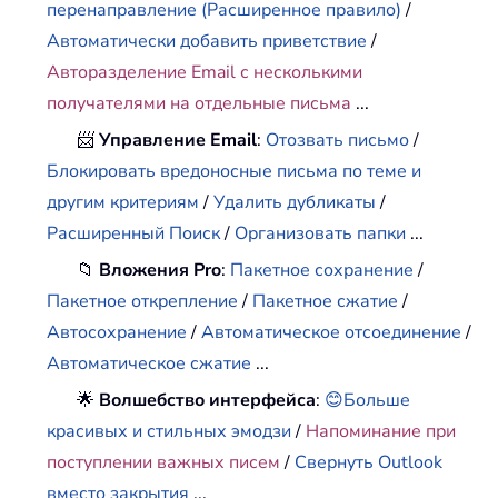
перенаправление (Расширенное правило)
/
Автоматически добавить приветствие
/
Авторазделение Email с несколькими
получателями на отдельные письма
...
📨
Управление Email
:
Отозвать письмо
/
Блокировать вредоносные письма по теме и
другим критериям
/
Удалить дубликаты
/
Расширенный Поиск
/
Организовать папки
...
📁
Вложения Pro
:
Пакетное сохранение
/
Пакетное открепление
/
Пакетное сжатие
/
Автосохранение
/
Автоматическое отсоединение
/
Автоматическое сжатие
...
🌟
Волшебство интерфейса
:
😊Больше
красивых и стильных эмодзи
/
Напоминание при
поступлении важных писем
/
Свернуть Outlook
вместо закрытия
...