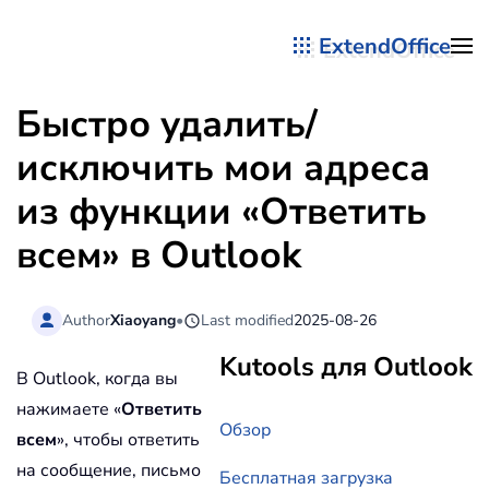
ExtendOffice
Перейти к содержимому
Быстро удалить/
исключить мои адреса
из функции «Ответить
всем» в Outlook
Author
Xiaoyang
•
Last modified
2025-08-26
Kutools для Outlook
В Outlook, когда вы
нажимаете «
Ответить
Обзор
всем
», чтобы ответить
на сообщение, письмо
Бесплатная загрузка