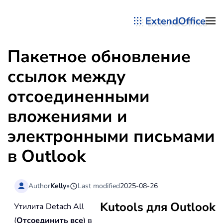
ExtendOffice
Перейти к содержимому
Пакетное обновление
ссылок между
отсоединенными
вложениями и
электронными письмами
в Outlook
Author
Kelly
•
Last modified
2025-08-26
Kutools для Outlook
Утилита Detach All
(
Отсоединить все
) в