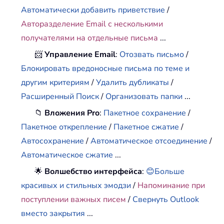
Автоматически добавить приветствие
/
Авторазделение Email с несколькими
получателями на отдельные письма
...
📨
Управление Email
:
Отозвать письмо
/
Блокировать вредоносные письма по теме и
другим критериям
/
Удалить дубликаты
/
Расширенный Поиск
/
Организовать папки
...
📁
Вложения Pro
:
Пакетное сохранение
/
Пакетное открепление
/
Пакетное сжатие
/
Автосохранение
/
Автоматическое отсоединение
/
Автоматическое сжатие
...
🌟
Волшебство интерфейса
:
😊Больше
красивых и стильных эмодзи
/
Напоминание при
поступлении важных писем
/
Свернуть Outlook
вместо закрытия
...