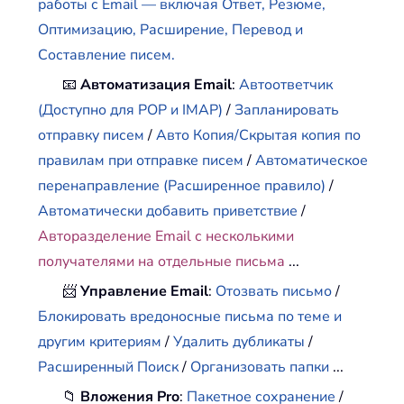
работы с Email — включая Ответ, Резюме,
Оптимизацию, Расширение, Перевод и
Составление писем.
📧
Автоматизация Email
:
Автоответчик
(Доступно для POP и IMAP)
/
Запланировать
отправку писем
/
Авто Копия/Скрытая копия по
правилам при отправке писем
/
Автоматическое
перенаправление (Расширенное правило)
/
Автоматически добавить приветствие
/
Авторазделение Email с несколькими
получателями на отдельные письма
...
📨
Управление Email
:
Отозвать письмо
/
Блокировать вредоносные письма по теме и
другим критериям
/
Удалить дубликаты
/
Расширенный Поиск
/
Организовать папки
...
📁
Вложения Pro
:
Пакетное сохранение
/