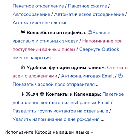
Пакетное открепление
/
Пакетное сжатие
/
Автосохранение
/
Автоматическое отсоединение
/
Автоматическое сжатие
...
🌟
Волшебство интерфейса
:
😊Больше
красивых и стильных эмодзи
/
Напоминание при
поступлении важных писем
/
Свернуть Outlook
вместо закрытия
...
👍
Удобные функции одним кликом
:
Ответить
всем с вложениями
/
Антифишинговая Email
/
🕘
Показать часовой пояс отправителя
...
👩🏼‍🤝‍👩🏻
Контакты и Календарь
:
Пакетное
добавление контактов из выбранных Email
/
Разделить группу контактов на отдельные
/
Удалить напоминание о дне рождения
...
Используйте Kutools на вашем языке –