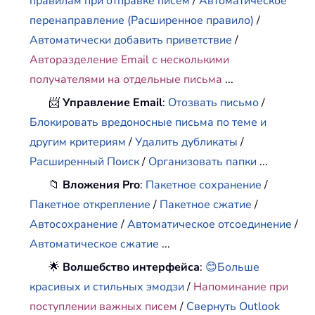
правилам при отправке писем
/
Автоматическое
перенаправление (Расширенное правило)
/
Автоматически добавить приветствие
/
Авторазделение Email с несколькими
получателями на отдельные письма
...
📨
Управление Email
:
Отозвать письмо
/
Блокировать вредоносные письма по теме и
другим критериям
/
Удалить дубликаты
/
Расширенный Поиск
/
Организовать папки
...
📁
Вложения Pro
:
Пакетное сохранение
/
Пакетное открепление
/
Пакетное сжатие
/
Автосохранение
/
Автоматическое отсоединение
/
Автоматическое сжатие
...
🌟
Волшебство интерфейса
:
😊Больше
красивых и стильных эмодзи
/
Напоминание при
поступлении важных писем
/
Свернуть Outlook