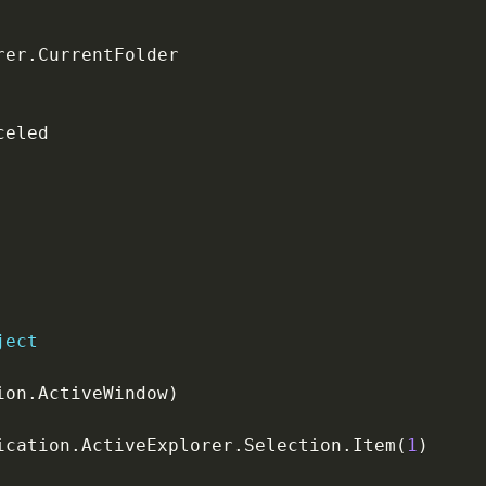
rer
.
eled

ject
ion
.
ActiveWindow
)
ication
.
ActiveExplorer
.
Selection
.
Item
(
1
)