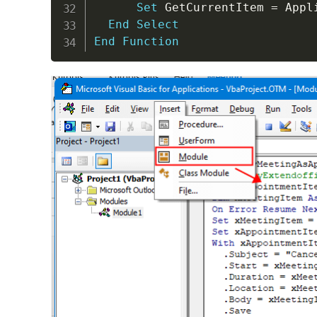
Set
 GetCurrentItem 
=
 Appl
End
Select
End
Function