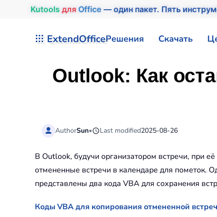
Kutools
для
Office
— один пакет. Пять инструм
Перейти к содержимому
ExtendOffice
Решения
Скачать
Ц
Outlook: Как ос
Author
Sun
•
Last modified
2025-08-26
В Outlook, будучи организатором встречи, при е
отмененные встречи в календаре для пометок. Од
представлены два кода VBA для сохранения встр
Коды VBA для копирования отмененной встреч