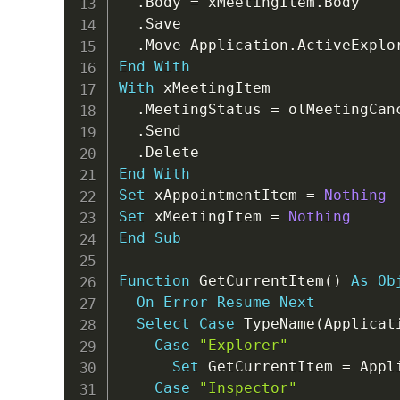
.
Body 
=
 xMeetingItem
.
Body

.
Save

.
Move Application
.
ActiveExplo
End
With
With
 xMeetingItem

.
MeetingStatus 
=
 olMeetingCanc
.
Send

.
End
With
Set
 xAppointmentItem 
=
Nothing
Set
 xMeetingItem 
=
Nothing
End
Sub
Function
 GetCurrentItem
(
)
As
Ob
On
Error
Resume
Next
Select
Case
 TypeName
(
Applicat
Case
"Explorer"
Set
 GetCurrentItem 
=
 Appl
Case
"Inspector"