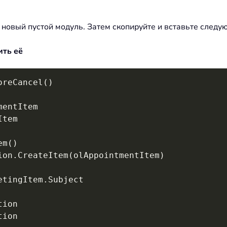
 новый пустой модуль. Затем скопируйте и вставьте следую
ить её
oreCancel
(
)
em
(
)
ion
.
CreateItem
(
olAppointmentItem
)
etingItem
.
Subject

ion

ion
