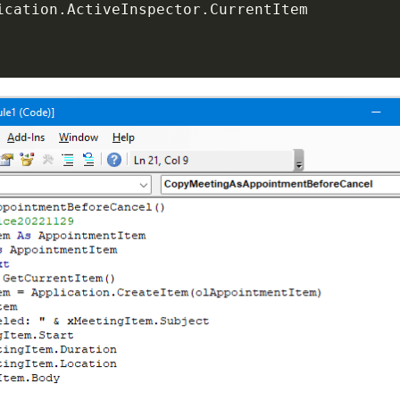
ication
.
ActiveInspector
.
CurrentItem
