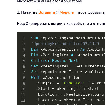
Microsoft Visual Basic for Applications.
2. Нажмите
Вставить
>
Модуль
, чтобы добавить
Код: Скопировать встречу как событие и отмен
Sub
 CopyMeetingAsAppointmentBef
'UpdatebyExtendoffice20221129
Dim
 xAppointmentItem 
As
Dim
 xMeetingItem 
As
On
Error
Resume
Next
Set
 xMeetingItem 
=
 GetCurrentIt
Set
 xAppointmentItem 
=
 Applicat
With
 xAppointmentItem

.
Subject 
=
"Canceled: "
&
 xMe
.
Start 
=
 xMeetingItem
.
Start

.
Duration 
=
 xMeetingItem
.
Durat
.
Location 
=
 xMeetingItem
.
Locat