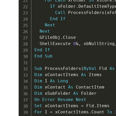
For
Each
 xFolder 
In
 xStore
.
If
 xFolder
.
DefaultItemTyp
Call
 ProcessFolders
(
xFo
End
If
Next
Next
  GFileObj
.
Close

  ShellExecute 
0
&
,
 vbNullString
End
If
End
Sub
Sub
 ProcessFolders
(
ByVal
 Fld 
As
Dim
 xContactItems 
As
Dim
 I 
As
Long
Dim
 xContact 
As
Dim
 xSubFolder 
As
On
Error
Resume
Next
Set
 xContactItems 
=
 Fld
.
For
 I 
=
 xContactItems
.
Count 
To