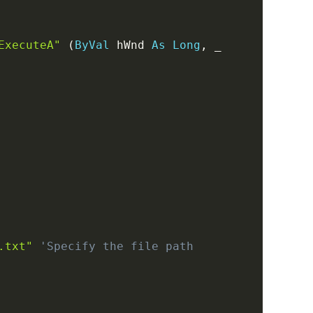
ExecuteA"
(
ByVal
 hWnd 
As
Long
,
_
.txt"
'Specify the file path