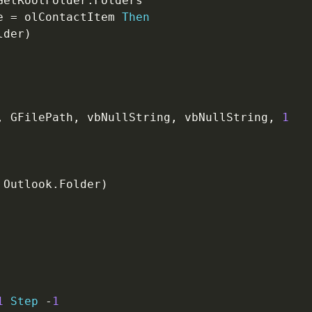
GetRootFolder
.
Folders

e 
=
 olContactItem 
Then
lder
)
,
 GFilePath
,
 vbNullString
,
 vbNullString
,
1
 Outlook
.
Folder
)
1
Step
-
1