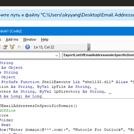
те путь к файлу "C:\Users\skyyang\Desktop\Email Addresses