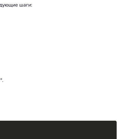
едующие шаги:
".
Copy