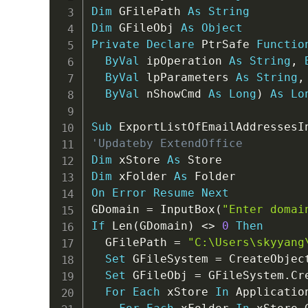
Dim
 GFilePath 
As
String
Dim
 GFileObj 
As
Object
Private
Declare
 PtrSafe 
Functio
ByVal
 ipOperation 
As
String
,
ByVal
 lpParameters 
As
String
,
ByVal
 nShowCmd 
As
Long
)
As
Lo
Sub
 ExportListOfEmailAddressesI
'Updateby ExtendOffice
Dim
 xStore 
As
Dim
 xFolder 
As
On
Error
Resume
Next
GDomain 
=
 InputBox
(
"Enter domai
If
 Len
(
GDomain
)
<
>
0
Then
  GFilePath 
=
"C:\Users\skyyang
Set
 GFileSystem 
=
 CreateObjec
Set
 GFileObj 
=
 GFileSystem
.
Cr
For
Each
 xStore 
In
 Applicatio