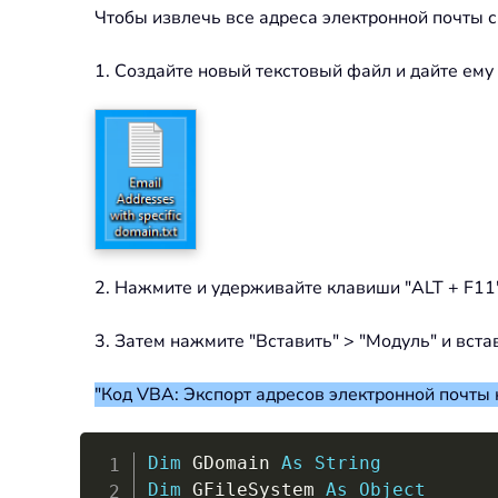
Чтобы извлечь все адреса электронной почты 
1. Создайте новый текстовый файл и дайте ему 
2. Нажмите и удерживайте клавиши "ALT + F11", ч
3. Затем нажмите "Вставить" > "Модуль" и вст
"Код VBA: Экспорт адресов электронной почты
Dim
 GDomain 
As
String
Dim
 GFileSystem 
As
Object