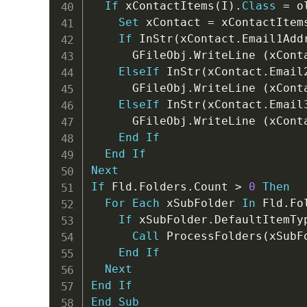
If
 xContactItems
(
I
)
.
Class
=
 o
Set
 xContact 
=
 xContactItem
If
 InStr
(
xContact
.
Email1Add
      GFileObj
.
WriteLine 
(
xCont
ElseIf
 InStr
(
xContact
.
Email
      GFileObj
.
WriteLine 
(
xCont
ElseIf
 InStr
(
xContact
.
Email
      GFileObj
.
WriteLine 
(
xCont
End
If
End
If
Next
If
 Fld
.
Folders
.
Count 
>
0
Then
For
Each
 xSubFolder 
In
 Fld
.
Fo
If
 xSubFolder
.
DefaultItemTy
Call
 ProcessFolders
(
xSubF
End
If
Next
End
If
End
Sub