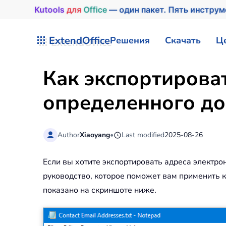
Kutools
для
Office
— один пакет. Пять инстру
Перейти к содержимому
ExtendOffice
Решения
Скачать
Ц
Как экспортирова
определенного до
Author
Xiaoyang
•
Last modified
2025-08-26
Если вы хотите экспортировать адреса электро
руководство, которое поможет вам применить 
показано на скриншоте ниже.