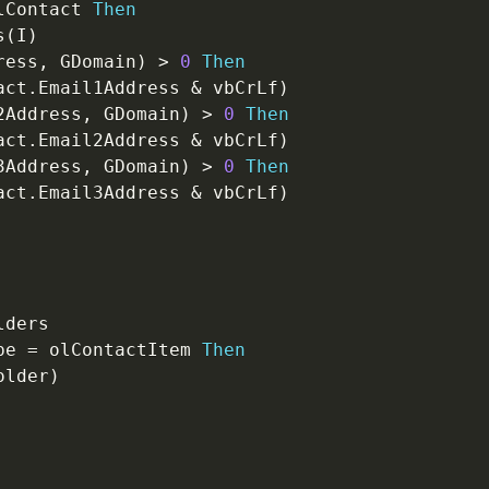
lContact 
Then
s
(
I
)
ress
,
 GDomain
)
>
0
Then
act
.
Email1Address 
&
 vbCrLf
)
2Address
,
 GDomain
)
>
0
Then
act
.
Email2Address 
&
 vbCrLf
)
3Address
,
 GDomain
)
>
0
Then
act
.
Email3Address 
&
 vbCrLf
)
lders

pe 
=
 olContactItem 
Then
older
)