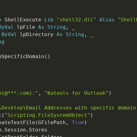
n
 ShellExecute 
Lib
"shell32.dll"
Alias
"Shell
ByVal
 lpFile 
As
String
,
_
ByVal
 lpDirectory 
As
String
,
_
ng
nSpecificDomain
(
)
n(@***.com):"
,
"Kutools for Outlook"
)
\Desktop\Email Addresses with specific domain
t
(
"Scripting.FileSystemObject"
)
eateTextFile
(
GFilePath
,
True
)
n
.
Session
.
Stores
