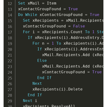
Set
 xMail 
=
 Item

xContactGroupFound 
=
True
Do
While
 xContactGroupFound 
=
True
Set
 xRecipients 
=
 xMail
.
Recipients

  xContactGroupFound 
=
False
For
 i 
=
 xRecipients
.
Count 
To
1
Step
If
 xRecipients
(
i
)
.
AddressEntry
.
Di
For
 n 
=
1
To
 xRecipients
(
i
)
.
Add
If
 xRecipients
(
i
)
.
AddressEntr
          xMail
.
Recipients
.
Add 
(
xReci
Else
          xMail
.
Recipients
.
Add 
(
xReci
          xContactGroupFound 
=
True
End
If
Next
      xRecipients
(
i
)
.
Delete

End
If
Next
 i

  xRecipients
.