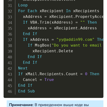
Loop
For
Each
 xRecipient 
In
 xRecipients

  xAddress 
=
 xRecipient
.
PropertyAcces
If
 VBA
.
Trim
(
xAddress
)
=
""
Then
    xAddress 
=
 xRecipient
.
Address

End
If
If
 xAddress 
=
"yy@addin99.com"
Then
If
 MsgBox
(
"Do you want to email t
      xRecipient
.
Delete

End
If
End
If
Next
If
 xMail
.
Recipients
.
Count 
=
0
Then
  Cancel 
=
True
End
If
End
Sub
Примечание
: В приведенном выше коде вы