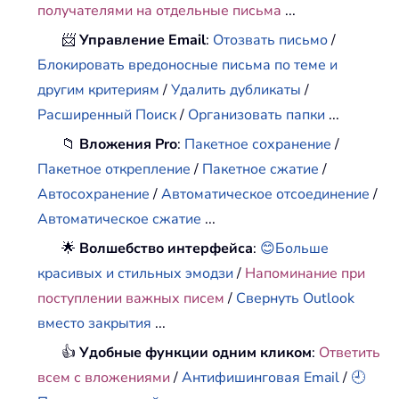
получателями на отдельные письма
...
📨
Управление Email
:
Отозвать письмо
/
Блокировать вредоносные письма по теме и
другим критериям
/
Удалить дубликаты
/
Расширенный Поиск
/
Организовать папки
...
📁
Вложения Pro
:
Пакетное сохранение
/
Пакетное открепление
/
Пакетное сжатие
/
Автосохранение
/
Автоматическое отсоединение
/
Автоматическое сжатие
...
🌟
Волшебство интерфейса
:
😊Больше
красивых и стильных эмодзи
/
Напоминание при
поступлении важных писем
/
Свернуть Outlook
вместо закрытия
...
👍
Удобные функции одним кликом
:
Ответить
всем с вложениями
/
Антифишинговая Email
/
🕘