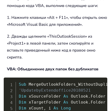
помощью кода VBA, выполнив следующие шаги:
1. Нажмите клавиши «Alt + F11», чтобы открыть окно
«Microsoft Visual Basic для приложений».
2. Дважды щелкните «ThisOutlookSession» из
«Project1» в левой панели, затем скопируйте и
вставьте приведенный ниже код в правое окно
скрипта.
VBA: Объединение двух папок без дубликатов
Copy
Sub
 MergeOutlookFolders_WithoutDuplic
'UpdatebyExtendoffice20180521
Dim
 xSourceFolder 
As
 Outlook
.
Dim
 xTargetFolder 
As
 Outlook
.
Dim
 xCount
,
 i 
As
Long