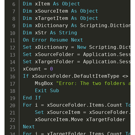
Dim
 xItem 
As
Object
Dim
 xSourceItem 
As
Object
Dim
 xTargetItem 
As
Object
Dim
 xDictionary 
As
 Scripting
.
Dictiona
Dim
 xStr 
As
String
On
Error
Resume
Next
Set
 xDictionary 
=
New
 Scripting
.
Set
 xSourceFolder 
=
 Application
.
Sessi
Set
 xTargetFolder 
=
 Application
.
Sessi
xCount 
=
0
If
 xSourceFolder
.
DefaultItemType 
<
>
 x
    MsgBox 
"Error: The two folders ar
Exit
Sub
End
If
For
 i 
=
 xSourceFolder
.
Items
.
Count 
To
Set
 xSourceItem 
=
 xSourceFolder
.
I
    xSourceItem
.
Next
For
 i 
=
 xTargetFolder
.
Items
.
Count 
To