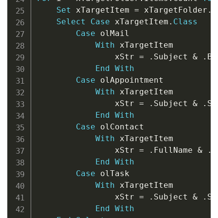
Set
 xTargetItem 
=
 xTargetFolder
.
I
Select
Case
 xTargetItem
.
Class
Case
 olMail

With
 xTargetItem

                xStr 
=
.
Subject 
&
.
Bo
End
With
Case
 olAppointment

With
 xTargetItem

                xStr 
=
.
Subject 
&
.
St
End
With
Case
 olContact

With
 xTargetItem

                xStr 
=
.
FullName 
&
.
E
End
With
Case
 olTask

With
 xTargetItem

                xStr 
=
.
Subject 
&
.
St
End
With