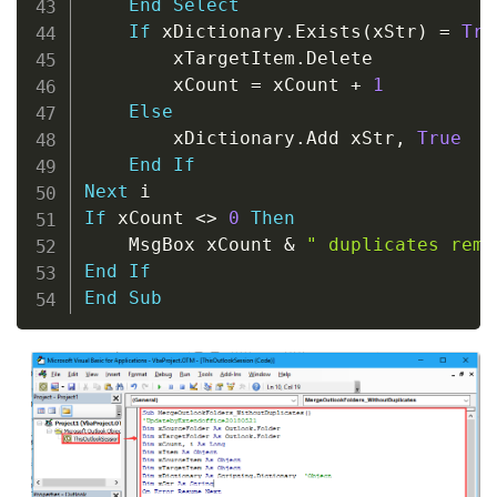
End
Select
If
 xDictionary
.
Exists
(
xStr
)
=
Tru
        xTargetItem
.
Delete

        xCount 
=
 xCount 
+
1
Else
        xDictionary
.
Add xStr
,
True
End
If
Next
If
 xCount 
<
>
0
Then
    MsgBox xCount 
&
" duplicates remo
End
If
End
Sub