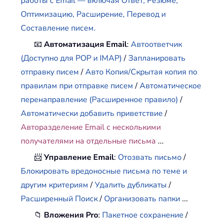
работы с Email — включая Ответ, Резюме,
Оптимизацию, Расширение, Перевод и
Составление писем.
📧
Автоматизация Email
:
Автоответчик
(Доступно для POP и IMAP)
/
Запланировать
отправку писем
/
Авто Копия/Скрытая копия по
правилам при отправке писем
/
Автоматическое
перенаправление (Расширенное правило)
/
Автоматически добавить приветствие
/
Авторазделение Email с несколькими
получателями на отдельные письма
...
📨
Управление Email
:
Отозвать письмо
/
Блокировать вредоносные письма по теме и
другим критериям
/
Удалить дубликаты
/
Расширенный Поиск
/
Организовать папки
...
📁
Вложения Pro
:
Пакетное сохранение
/