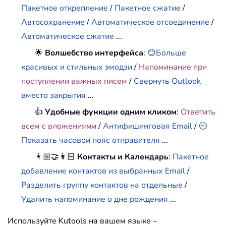
Пакетное открепление
/
Пакетное сжатие
/
Автосохранение
/
Автоматическое отсоединение
/
Автоматическое сжатие
...
🌟
Волшебство интерфейса
:
😊Больше
красивых и стильных эмодзи
/
Напоминание при
поступлении важных писем
/
Свернуть Outlook
вместо закрытия
...
👍
Удобные функции одним кликом
:
Ответить
всем с вложениями
/
Антифишинговая Email
/
🕘
Показать часовой пояс отправителя
...
👩🏼‍🤝‍👩🏻
Контакты и Календарь
:
Пакетное
добавление контактов из выбранных Email
/
Разделить группу контактов на отдельные
/
Удалить напоминание о дне рождения
...
Используйте Kutools на вашем языке –