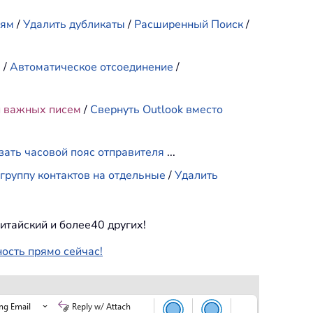
иям
/
Удалить дубликаты
/
Расширенный Поиск
/
е
/
Автоматическое отсоединение
/
и важных писем
/
Свернуть Outlook вместо
зать часовой пояс отправителя
...
группу контактов на отдельные
/
Удалить
итайский и более40 других!
ность прямо сейчас!