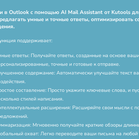
в Outlook с помощью AI Mail Assistant от Kutools д
редлагать умные и точные ответы, оптимизировать 
щения.
ункция поддерживает:
мные ответы: Получайте ответы, созданные на основе ва
ерсонализированные, точные и готовые к отправке.
лучшенное содержание: Автоматически улучшайте текст ва
оздействия.
ростое составление: Просто укажите ключевые слова, и пу
есколько стилей написания.
нтеллектуальные расширения: Расширяйте свои мысли с 
редложений.
уммаризация: Мгновенно получайте краткие обзоры длинн
лобальный охват: Легко переводите ваши письма на любой 