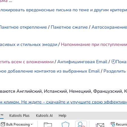
сьма
...
локировать вредоносные письма по теме и другим критер
Пакетное открепление
/
Пакетное сжатие
/
Автосохранени
асивых и стильных эмодзи
/
Напоминание при поступлени
етить всем с вложениями
/
Антифишинговая Email
/
🕘Пока
ное добавление контактов из выбранных Email
/
Разделить 
ваются Английский, Испанский, Немецкий, Французский, К
м кликом. Не ждите – скачайте и улучшите свою эффектив