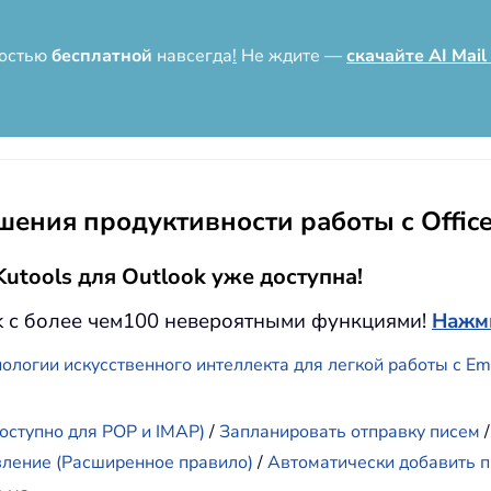
ностью
бесплатной
навсегда
!
Не ждите —
скачайте AI Mail
ения продуктивности работы с Offic
utools для Outlook уже доступна!
k с более чем100 невероятными функциями!
Нажми
ологии искусственного интеллекта для легкой работы с E
оступно для POP и IMAP)
/
Запланировать отправку писем
вление (Расширенное правило)
/
Автоматически добавить п