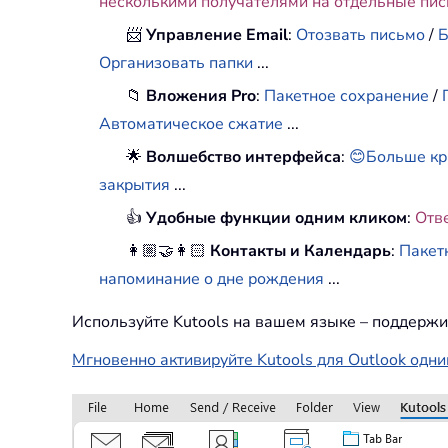
несколькими получателями на отдельные пи
📨
Управление Email
:
Отозвать письмо
/
Б
Организовать папки
...
📁
Вложения Pro
:
Пакетное сохранение
/
Автоматическое сжатие
...
🌟
Волшебство интерфейса
:
😊Больше кр
закрытия
...
👍
Удобные функции одним кликом
:
Отв
👩🏼‍🤝‍👩🏻
Контакты и Календарь
:
Пакет
напоминание о дне рождения
...
Используйте Kutools на вашем языке – поддержи
Мгновенно активируйте Kutools для Outlook одни