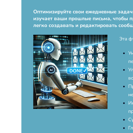
Оптимизируйте свои ежедневные задачи 
изучает ваши прошлые письма, чтобы п
легко создавать и редактировать сооб
Эта ф
У
п
У
в
П
н
И
п
С
Г