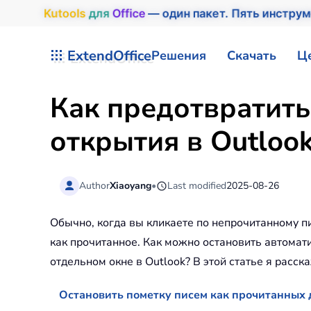
Kutools
для
Office
— один пакет. Пять инструм
Перейти к содержимому
ExtendOffice
Решения
Скачать
Ц
Как предотвратить
открытия в Outloo
Author
Xiaoyang
•
Last modified
2025-08-26
Обычно, когда вы кликаете по непрочитанному п
как прочитанное. Как можно остановить автомат
отдельном окне в Outlook? В этой статье я расск
Остановить пометку писем как прочитанных д