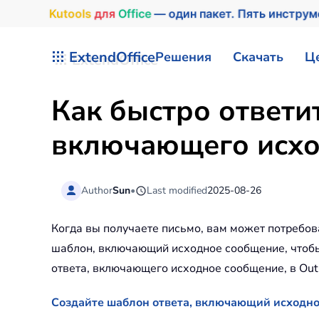
Kutools
для
Office
— один пакет. Пять инстру
Перейти к содержимому
ExtendOffice
Решения
Скачать
Ц
Как быстро ответи
включающего исход
Author
Sun
•
Last modified
2025-08-26
Когда вы получаете письмо, вам может потребов
шаблон, включающий исходное сообщение, чтобы 
ответа, включающего исходное сообщение, в Out
Создайте шаблон ответа, включающий исходно