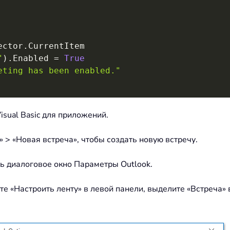
ector
.
CurrentItem

"
)
.
Enabled 
=
True
eting has been enabled."
isual Basic для приложений.
» > «Новая встреча», чтобы создать новую встречу.
ь диалоговое окно Параметры Outlook.
е «Настроить ленту» в левой панели, выделите «Встреча» 