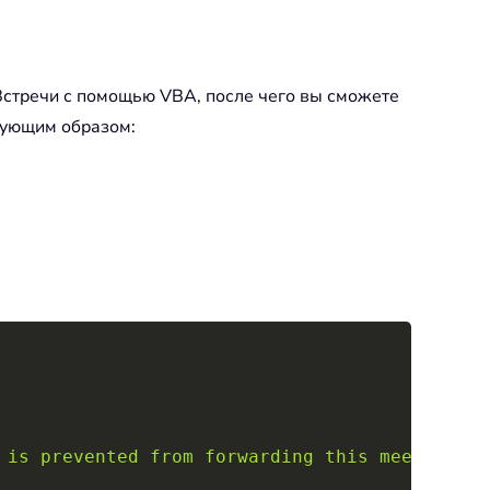
 Встречи с помощью VBA, после чего вы сможете
дующим образом:
Copy
 is prevented from forwarding this meeting."