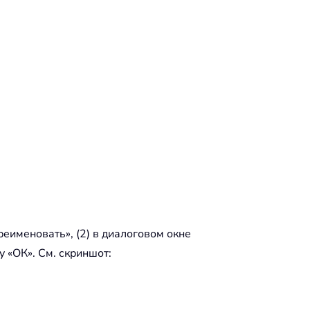
реименовать», (2) в диалоговом окне
у «ОК». См. скриншот: