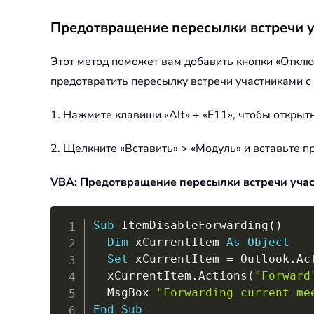
Предотвращение пересылки встречи 
Этот метод поможет вам добавить кнопки «Отклю
предотвратить пересылку встречи участниками 
1. Нажмите клавиши «Alt» + «F11», чтобы открыть
2. Щелкните «Вставить» > «Модуль» и вставьте 
VBA: Предотвращение пересылки встречи уча
Sub
 ItemDisableForwarding
(
)
Dim
 xCurrentItem 
As
Object
Set
 xCurrentItem 
=
 Outlook
.
Ac
  xCurrentItem
.
Actions
(
"Forward
  MsgBox 
"Forwarding current me
End
Sub