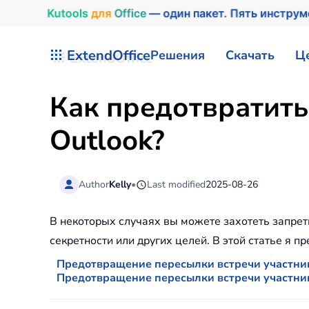
Kutools
для
Office
— один пакет. Пять инстру
Перейти к содержимому
ExtendOffice
Решения
Скачать
Ц
Как предотвратить
Outlook?
Author
Kelly
•
Last modified
2025-08-26
В некоторых случаях вы можете захотеть запрет
секретности или других целей. В этой статье я п
Предотвращение пересылки встречи участн
Предотвращение пересылки встречи участни