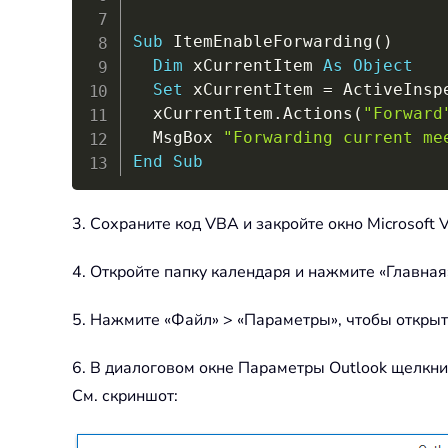
Sub
 ItemEnableForwarding
(
)
Dim
 xCurrentItem 
As
Object
Set
 xCurrentItem 
=
 ActiveInsp
  xCurrentItem
.
Actions
(
"Forward
  MsgBox 
"Forwarding current me
End
Sub
3. Сохраните код VBA и закройте окно Microsoft V
4. Откройте папку календаря и нажмите «Главная
5. Нажмите «Файл» > «Параметры», чтобы открыт
6. В диалоговом окне Параметры Outlook щелкнит
См. скриншот: