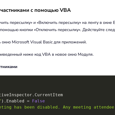
участниками с помощью VBA
чить пересылку» и «Включить пересылку» на ленту в окне
с помощью кнопки «Отключить пересылку». Действуйте сле
 окно Microsoft Visual Basic для приложений.
приведенный ниже код VBA в новое окно Модуля.
стниками
tiveInspector
.
CurrentItem

"
)
.
Enabled 
=
False
eting has been disabled. Any meeting attendee