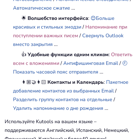
Автоматическое сжатие
...
🌟
Волшебство интерфейса
:
😊Больше
красивых и стильных эмодзи
/
Напоминание при
поступлении важных писем
/
Свернуть Outlook
вместо закрытия
...
👍
Удобные функции одним кликом
:
Ответить
всем с вложениями
/
Антифишинговая Email
/
🕘
Показать часовой пояс отправителя
...
👩🏼‍🤝‍👩🏻
Контакты и Календарь
:
Пакетное
добавление контактов из выбранных Email
/
Разделить группу контактов на отдельные
/
Удалить напоминание о дне рождения
...
Используйте Kutools на вашем языке –
поддерживаются Английский, Испанский, Немецкий,
Французский, Китайский и более40 других!