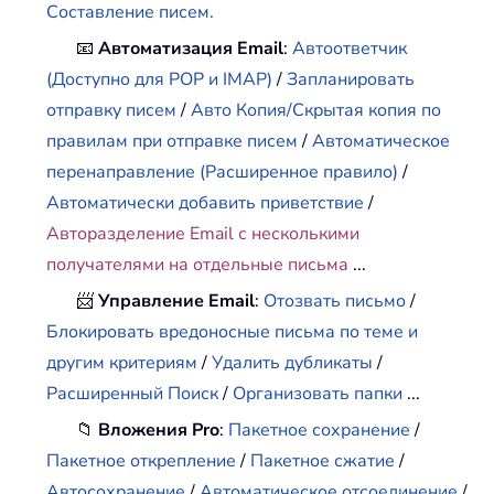
Составление писем.
📧
Автоматизация Email
:
Автоответчик
(Доступно для POP и IMAP)
/
Запланировать
отправку писем
/
Авто Копия/Скрытая копия по
правилам при отправке писем
/
Автоматическое
перенаправление (Расширенное правило)
/
Автоматически добавить приветствие
/
Авторазделение Email с несколькими
получателями на отдельные письма
...
📨
Управление Email
:
Отозвать письмо
/
Блокировать вредоносные письма по теме и
другим критериям
/
Удалить дубликаты
/
Расширенный Поиск
/
Организовать папки
...
📁
Вложения Pro
:
Пакетное сохранение
/
Пакетное открепление
/
Пакетное сжатие
/
Автосохранение
/
Автоматическое отсоединение
/