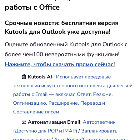
работы с Office
Срочные новости: бесплатная версия
Kutools для Outlook уже доступна!
Оцените обновленный Kutools для Outlook с
более чем100 невероятными функциями!
Нажмите, чтобы скачать прямо сейчас!
🤖
Kutools AI
:
Использует передовые
технологии искусственного интеллекта для легкой
работы с Email — включая Ответ, Резюме,
Оптимизацию, Расширение, Перевод и
Составление писем.
📧
Автоматизация Email
:
Автоответчик
(Доступно для POP и IMAP)
/
Запланировать
отправку писем
/
Авто Копия/Скрытая копия по