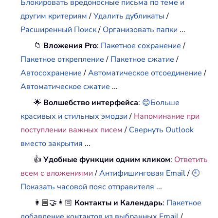
Блокировать вредоносные письма по теме и
другим критериям
/
Удалить дубликаты
/
Расширенный Поиск
/
Организовать папки
...
📁
Вложения Pro
:
Пакетное сохранение
/
Пакетное открепление
/
Пакетное сжатие
/
Автосохранение
/
Автоматическое отсоединение
/
Автоматическое сжатие
...
🌟
Волшебство интерфейса
:
😊Больше
красивых и стильных эмодзи
/
Напоминание при
поступлении важных писем
/
Свернуть Outlook
вместо закрытия
...
👍
Удобные функции одним кликом
:
Ответить
всем с вложениями
/
Антифишинговая Email
/
🕘
Показать часовой пояс отправителя
...
👩🏼‍🤝‍👩🏻
Контакты и Календарь
:
Пакетное
добавление контактов из выбранных Email
/