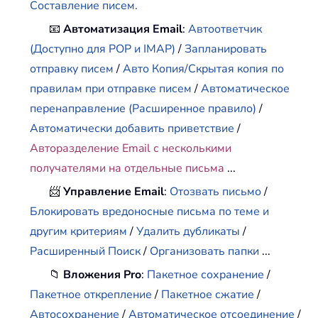
Составление писем.
📧
Автоматизация Email
:
Автоответчик
(Доступно для POP и IMAP)
/
Запланировать
отправку писем
/
Авто Копия/Скрытая копия по
правилам при отправке писем
/
Автоматическое
перенаправление (Расширенное правило)
/
Автоматически добавить приветствие
/
Авторазделение Email с несколькими
получателями на отдельные письма
...
📨
Управление Email
:
Отозвать письмо
/
Блокировать вредоносные письма по теме и
другим критериям
/
Удалить дубликаты
/
Расширенный Поиск
/
Организовать папки
...
📁
Вложения Pro
:
Пакетное сохранение
/
Пакетное открепление
/
Пакетное сжатие
/
Автосохранение
/
Автоматическое отсоединение
/