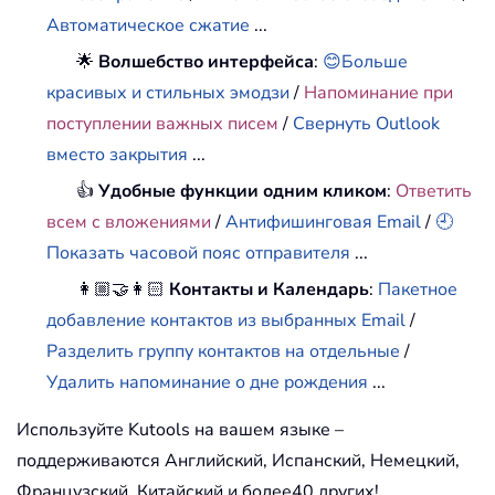
Автоматическое сжатие
...
🌟
Волшебство интерфейса
:
😊Больше
красивых и стильных эмодзи
/
Напоминание при
поступлении важных писем
/
Свернуть Outlook
вместо закрытия
...
👍
Удобные функции одним кликом
:
Ответить
всем с вложениями
/
Антифишинговая Email
/
🕘
Показать часовой пояс отправителя
...
👩🏼‍🤝‍👩🏻
Контакты и Календарь
:
Пакетное
добавление контактов из выбранных Email
/
Разделить группу контактов на отдельные
/
Удалить напоминание о дне рождения
...
Используйте Kutools на вашем языке –
поддерживаются Английский, Испанский, Немецкий,
Французский, Китайский и более40 других!