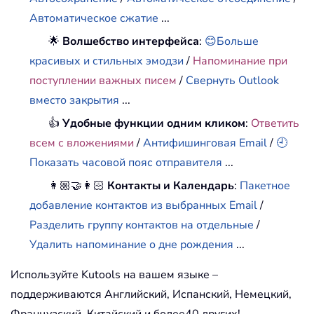
Автоматическое сжатие
...
🌟
Волшебство интерфейса
:
😊Больше
красивых и стильных эмодзи
/
Напоминание при
поступлении важных писем
/
Свернуть Outlook
вместо закрытия
...
👍
Удобные функции одним кликом
:
Ответить
всем с вложениями
/
Антифишинговая Email
/
🕘
Показать часовой пояс отправителя
...
👩🏼‍🤝‍👩🏻
Контакты и Календарь
:
Пакетное
добавление контактов из выбранных Email
/
Разделить группу контактов на отдельные
/
Удалить напоминание о дне рождения
...
Используйте Kutools на вашем языке –
поддерживаются Английский, Испанский, Немецкий,
Французский, Китайский и более40 других!