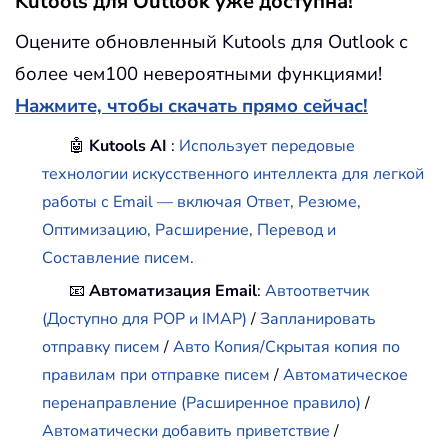
Kutools для Outlook уже доступна!
Оцените обновленный Kutools для Outlook с
более чем100 невероятными функциями!
Нажмите, чтобы скачать прямо сейчас!
🤖
Kutools AI
:
Использует передовые
технологии искусственного интеллекта для легкой
работы с Email — включая Ответ, Резюме,
Оптимизацию, Расширение, Перевод и
Составление писем.
📧
Автоматизация Email
:
Автоответчик
(Доступно для POP и IMAP)
/
Запланировать
отправку писем
/
Авто Копия/Скрытая копия по
правилам при отправке писем
/
Автоматическое
перенаправление (Расширенное правило)
/
Автоматически добавить приветствие
/