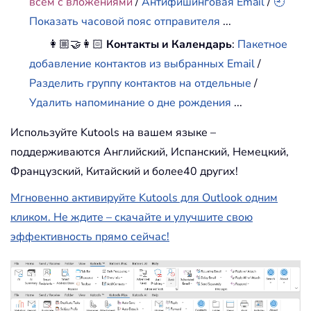
всем с вложениями
/
Антифишинговая Email
/
🕘
Показать часовой пояс отправителя
...
👩🏼‍🤝‍👩🏻
Контакты и Календарь
:
Пакетное
добавление контактов из выбранных Email
/
Разделить группу контактов на отдельные
/
Удалить напоминание о дне рождения
...
Используйте Kutools на вашем языке –
поддерживаются Английский, Испанский, Немецкий,
Французский, Китайский и более40 других!
Мгновенно активируйте Kutools для Outlook одним
кликом. Не ждите – скачайте и улучшите свою
эффективность прямо сейчас!