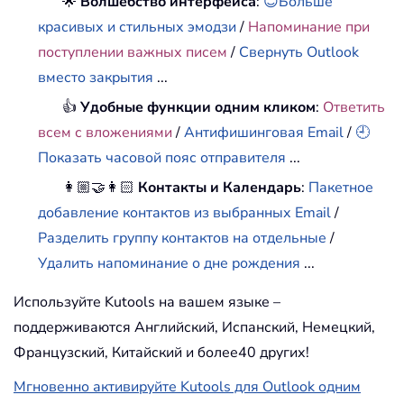
🌟
Волшебство интерфейса
:
😊Больше
красивых и стильных эмодзи
/
Напоминание при
поступлении важных писем
/
Свернуть Outlook
вместо закрытия
...
👍
Удобные функции одним кликом
:
Ответить
всем с вложениями
/
Антифишинговая Email
/
🕘
Показать часовой пояс отправителя
...
👩🏼‍🤝‍👩🏻
Контакты и Календарь
:
Пакетное
добавление контактов из выбранных Email
/
Разделить группу контактов на отдельные
/
Удалить напоминание о дне рождения
...
Используйте Kutools на вашем языке –
поддерживаются Английский, Испанский, Немецкий,
Французский, Китайский и более40 других!
Мгновенно активируйте Kutools для Outlook одним