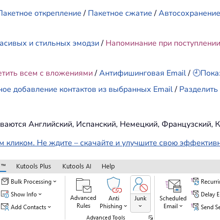
Пакетное открепление
/
Пакетное сжатие
/
Автосохранени
асивых и стильных эмодзи
/
Напоминание при поступлени
етить всем с вложениями
/
Антифишинговая Email
/
🕘Пока
ное добавление контактов из выбранных Email
/
Разделить 
ваются Английский, Испанский, Немецкий, Французский, К
м кликом. Не ждите – скачайте и улучшите свою эффектив