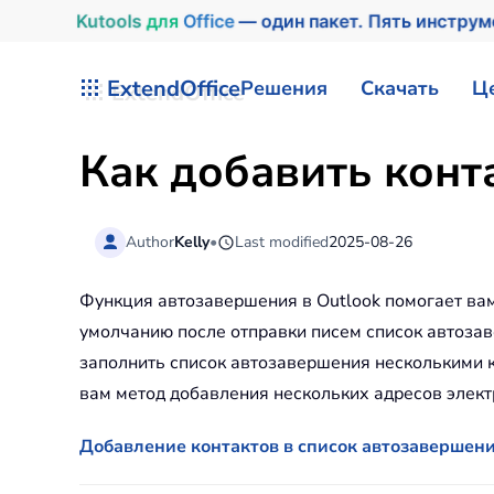
Kutools
для
Office
— один пакет. Пять инструм
Перейти к содержимому
ExtendOffice
Решения
Скачать
Ц
Как добавить конт
Author
Kelly
•
Last modified
2025-08-26
Функция автозавершения в Outlook помогает вам 
умолчанию после отправки писем список автозав
заполнить список автозавершения несколькими к
вам метод добавления нескольких адресов элект
Добавление контактов в список автозавершени