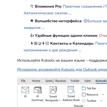
📁
Вложения Pro
:
Пакетное сохранение
/
Автоматическое сжатие
...
🌟
Волшебство интерфейса
:
😊Больше кр
закрытия
...
👍
Удобные функции одним кликом
:
Отв
👩🏼‍🤝‍👩🏻
Контакты и Календарь
:
Пакет
напоминание о дне рождения
...
Используйте Kutools на вашем языке – поддержи
Мгновенно активируйте Kutools для Outlook одни