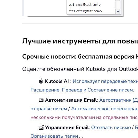
Лучшие инструменты для повыш
Срочные новости: бесплатная версия K
Оцените обновленный Kutools для Outloo
🤖
Kutools AI
:
Использует передовые техн
Расширение, Перевод и Составление писем.
📧
Автоматизация Email
:
Автоответчик (Д
отправке писем
/
Автоматическое перенапра
несколькими получателями на отдельные пи
📨
Управление Email
:
Отозвать письмо
/
Б
Организовать папки
...