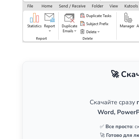
🚀 Ска
Скачайте сразу
Word, PowerP
✅
Все просто
: 
🚀
Готово для л