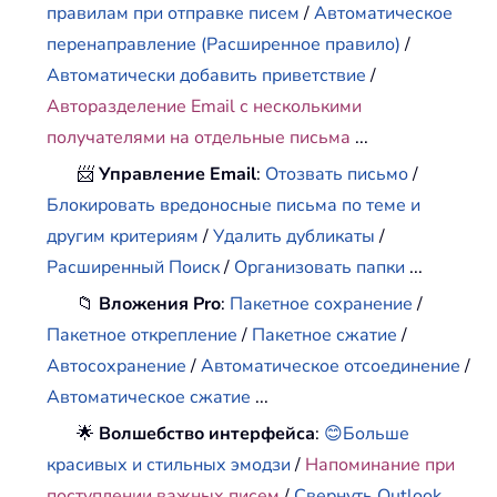
правилам при отправке писем
/
Автоматическое
перенаправление (Расширенное правило)
/
Автоматически добавить приветствие
/
Авторазделение Email с несколькими
получателями на отдельные письма
...
📨
Управление Email
:
Отозвать письмо
/
Блокировать вредоносные письма по теме и
другим критериям
/
Удалить дубликаты
/
Расширенный Поиск
/
Организовать папки
...
📁
Вложения Pro
:
Пакетное сохранение
/
Пакетное открепление
/
Пакетное сжатие
/
Автосохранение
/
Автоматическое отсоединение
/
Автоматическое сжатие
...
🌟
Волшебство интерфейса
:
😊Больше
красивых и стильных эмодзи
/
Напоминание при
поступлении важных писем
/
Свернуть Outlook