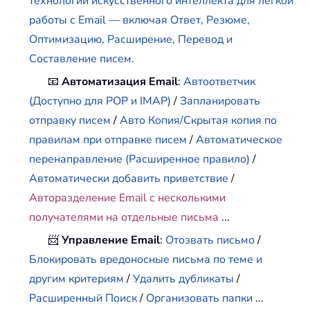
технологии искусственного интеллекта для легкой
работы с Email — включая Ответ, Резюме,
Оптимизацию, Расширение, Перевод и
Составление писем.
📧
Автоматизация Email
:
Автоответчик
(Доступно для POP и IMAP)
/
Запланировать
отправку писем
/
Авто Копия/Скрытая копия по
правилам при отправке писем
/
Автоматическое
перенаправление (Расширенное правило)
/
Автоматически добавить приветствие
/
Авторазделение Email с несколькими
получателями на отдельные письма
...
📨
Управление Email
:
Отозвать письмо
/
Блокировать вредоносные письма по теме и
другим критериям
/
Удалить дубликаты
/
Расширенный Поиск
/
Организовать папки
...