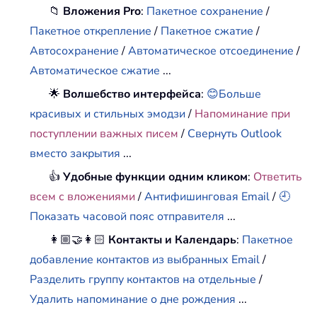
📁
Вложения Pro
:
Пакетное сохранение
/
Пакетное открепление
/
Пакетное сжатие
/
Автосохранение
/
Автоматическое отсоединение
/
Автоматическое сжатие
...
🌟
Волшебство интерфейса
:
😊Больше
красивых и стильных эмодзи
/
Напоминание при
поступлении важных писем
/
Свернуть Outlook
вместо закрытия
...
👍
Удобные функции одним кликом
:
Ответить
всем с вложениями
/
Антифишинговая Email
/
🕘
Показать часовой пояс отправителя
...
👩🏼‍🤝‍👩🏻
Контакты и Календарь
:
Пакетное
добавление контактов из выбранных Email
/
Разделить группу контактов на отдельные
/
Удалить напоминание о дне рождения
...