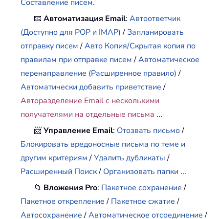
Составление писем.
📧
Автоматизация Email
:
Автоответчик
(Доступно для POP и IMAP)
/
Запланировать
отправку писем
/
Авто Копия/Скрытая копия по
правилам при отправке писем
/
Автоматическое
перенаправление (Расширенное правило)
/
Автоматически добавить приветствие
/
Авторазделение Email с несколькими
получателями на отдельные письма
...
📨
Управление Email
:
Отозвать письмо
/
Блокировать вредоносные письма по теме и
другим критериям
/
Удалить дубликаты
/
Расширенный Поиск
/
Организовать папки
...
📁
Вложения Pro
:
Пакетное сохранение
/
Пакетное открепление
/
Пакетное сжатие
/
Автосохранение
/
Автоматическое отсоединение
/