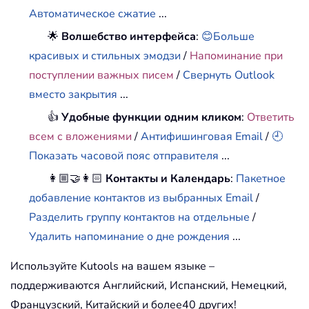
Автоматическое сжатие
...
🌟
Волшебство интерфейса
:
😊Больше
красивых и стильных эмодзи
/
Напоминание при
поступлении важных писем
/
Свернуть Outlook
вместо закрытия
...
👍
Удобные функции одним кликом
:
Ответить
всем с вложениями
/
Антифишинговая Email
/
🕘
Показать часовой пояс отправителя
...
👩🏼‍🤝‍👩🏻
Контакты и Календарь
:
Пакетное
добавление контактов из выбранных Email
/
Разделить группу контактов на отдельные
/
Удалить напоминание о дне рождения
...
Используйте Kutools на вашем языке –
поддерживаются Английский, Испанский, Немецкий,
Французский, Китайский и более40 других!