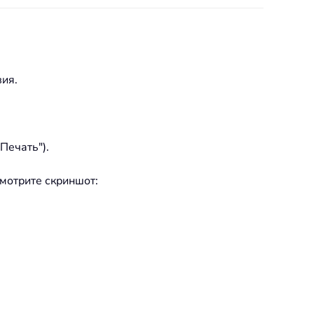
вия.
Печать").
Смотрите скриншот: