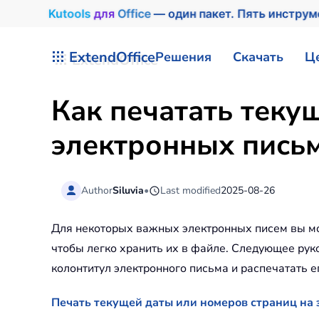
Kutools
для
Office
— один пакет. Пять инстру
Перейти к содержимому
ExtendOffice
Решения
Скачать
Ц
Как печатать теку
электронных письм
Author
Siluvia
•
Last modified
2025-08-26
Для некоторых важных электронных писем вы мо
чтобы легко хранить их в файле. Следующее руко
колонтитул электронного письма и распечатать ег
Печать текущей даты или номеров страниц на 