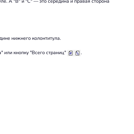
уле. А "B" и "C" — это середина и правая сторона
едине нижнего колонтитула.
" или кнопку "Всего страниц"
.