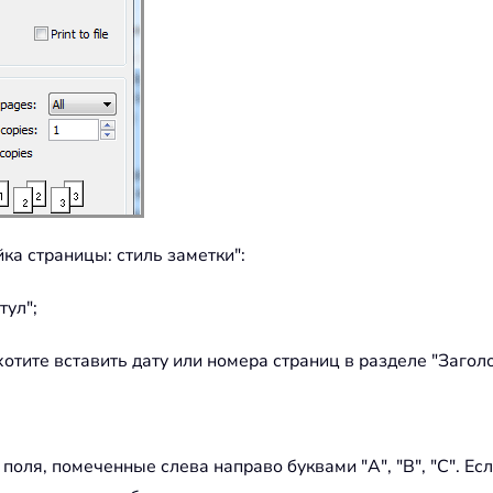
ка страницы: стиль заметки":
тул";
хотите вставить дату или номера страниц в разделе "Загол
оля, помеченные слева направо буквами "A", "B", "C". Есл