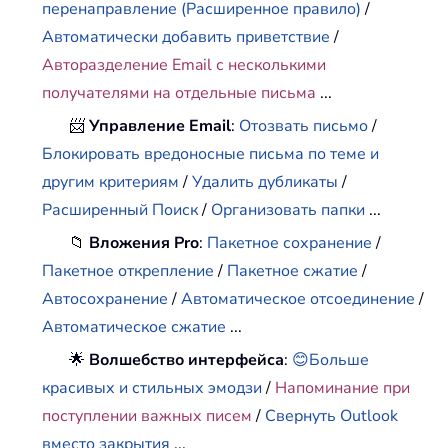
перенаправление (Расширенное правило)
/
Автоматически добавить приветствие
/
Авторазделение Email с несколькими
получателями на отдельные письма
...
📨
Управление Email
:
Отозвать письмо
/
Блокировать вредоносные письма по теме и
другим критериям
/
Удалить дубликаты
/
Расширенный Поиск
/
Организовать папки
...
📁
Вложения Pro
:
Пакетное сохранение
/
Пакетное открепление
/
Пакетное сжатие
/
Автосохранение
/
Автоматическое отсоединение
/
Автоматическое сжатие
...
🌟
Волшебство интерфейса
:
😊Больше
красивых и стильных эмодзи
/
Напоминание при
поступлении важных писем
/
Свернуть Outlook
вместо закрытия
...