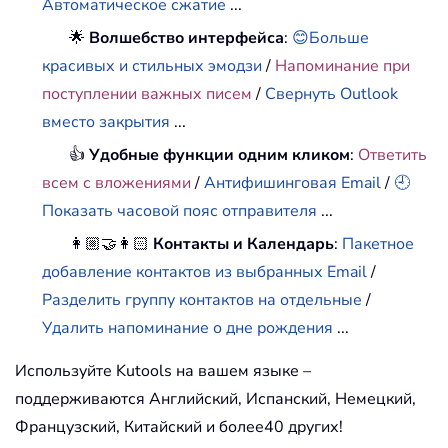
Автоматическое сжатие
...
🌟
Волшебство интерфейса
:
😊Больше
красивых и стильных эмодзи
/
Напоминание при
поступлении важных писем
/
Свернуть Outlook
вместо закрытия
...
👍
Удобные функции одним кликом
:
Ответить
всем с вложениями
/
Антифишинговая Email
/
🕘
Показать часовой пояс отправителя
...
👩🏼‍🤝‍👩🏻
Контакты и Календарь
:
Пакетное
добавление контактов из выбранных Email
/
Разделить группу контактов на отдельные
/
Удалить напоминание о дне рождения
...
Используйте Kutools на вашем языке –
поддерживаются Английский, Испанский, Немецкий,
Французский, Китайский и более40 других!