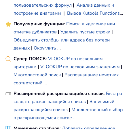
пользовательских формул
|
Анализ данных и
построение диаграмм
|
Вызов Kutools Functions
…
Популярные функции
:
Поиск, выделение или
отметка дубликатов
|
Удалить пустые строки
|
Объединить столбцы или адреса без потери
данных
|
Округлить
...
Супер ПОИСК
:
VLOOKUP по нескольким
критериям
|
VLOOKUP по нескольким значениям
|
Многолистовой поиск
|
Распознавание нечетких
соответствий
...
Расширенный раскрывающийся список
:
Быстро
создать раскрывающийся список
|
Зависимый
раскрывающийся список
|
Множественный выбор
в раскрывающемся списке
...
Менеджер столбцов
:
Добавить определённое