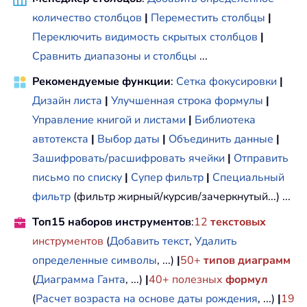
количество столбцов
|
Переместить столбцы
|
Переключить видимость скрытых столбцов
|
Сравнить диапазоны и столбцы
...
Рекомендуемые функции
:
Сетка фокусировки
|
Дизайн листа
|
Улучшенная строка формулы
|
Управление книгой и листами
|
Библиотека
автотекста
|
Выбор даты
|
Объединить данные
|
Зашифровать/расшифровать ячейки
|
Отправить
письмо по списку
|
Супер фильтр
|
Специальный
фильтр
(фильтр жирный/курсив/зачеркнутый...) ...
Топ15 наборов инструментов
:
12
текстовых
инструментов
(
Добавить текст
,
Удалить
определенные символы
, ...)
|
50+
типов диаграмм
(
Диаграмма Ганта
, ...)
|
40+ полезных
формул
(
Расчет возраста на основе даты рождения
, ...)
|
19