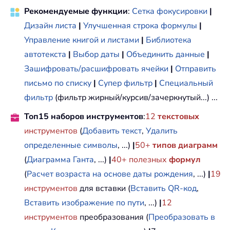
Рекомендуемые функции
:
Сетка фокусировки
|
Дизайн листа
|
Улучшенная строка формулы
|
Управление книгой и листами
|
Библиотека
автотекста
|
Выбор даты
|
Объединить данные
|
Зашифровать/расшифровать ячейки
|
Отправить
письмо по списку
|
Супер фильтр
|
Специальный
фильтр
(фильтр жирный/курсив/зачеркнутый...) ...
Топ15 наборов инструментов
:
12
текстовых
инструментов
(
Добавить текст
,
Удалить
определенные символы
, ...)
|
50+
типов диаграмм
(
Диаграмма Ганта
, ...)
|
40+ полезных
формул
(
Расчет возраста на основе даты рождения
, ...)
|
19
инструментов
для вставки (
Вставить QR-код
,
Вставить изображение по пути
, ...)
|
12
инструментов
преобразования (
Преобразовать в