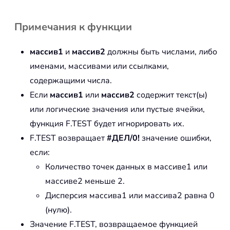
Примечания к функции
массив1
и
массив2
должны быть числами, либо
именами, массивами или ссылками,
содержащими числа.
Если
массив1
или
массив2
содержит текст(ы)
или логические значения или пустые ячейки,
функция F.TEST будет игнорировать их.
F.TEST возвращает
#ДЕЛ/0!
значение ошибки,
если:
Количество точек данных в массиве1 или
массиве2 меньше 2.
Дисперсия массива1 или массива2 равна 0
(нулю).
Значение F.TEST, возвращаемое функцией