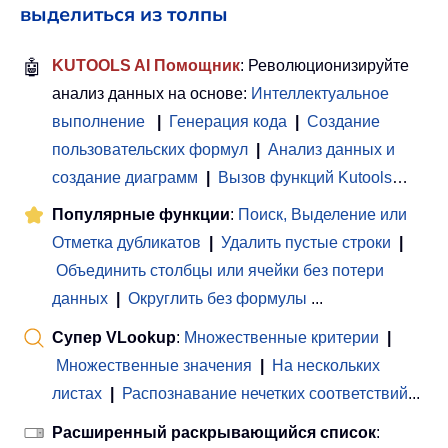
выделиться из толпы
🤖
KUTOOLS AI Помощник
: Революционизируйте
анализ данных на основе:
Интеллектуальное
выполнение
|
Генерация кода
|
Создание
пользовательских формул
|
Анализ данных и
создание диаграмм
|
Вызов функций Kutools
…
Популярные функции
:
Поиск, Выделение или
Отметка дубликатов
|
Удалить пустые строки
|
Объединить столбцы или ячейки без потери
данных
|
Округлить без формулы
...
Супер VLookup
:
Множественные критерии
|
Множественные значения
|
На нескольких
листах
|
Распознавание нечетких соответствий
...
Расширенный раскрывающийся список
: