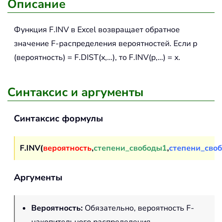
Описание
Функция
F.INV
в Excel возвращает обратное
значение F-распределения вероятностей. Если p
(вероятность) = F.DIST(x,…), то F.INV(p,…) = x.
Синтаксис и аргументы
Синтаксис формулы
F.INV(
вероятность
,
степени_свободы1
,
степени_сво
Аргументы
Вероятность
:
Обязательно, вероятность F-