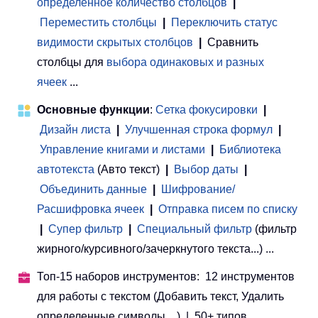
определенное количество столбцов
|
Переместить столбцы
|
Переключить статус
видимости скрытых столбцов
|
Сравнить
столбцы для
выбора одинаковых и разных
ячеек
...
Основные функции
:
Сетка фокусировки
|
Дизайн листа
|
Улучшенная строка формул
|
Управление книгами и листами
 | 
Библиотека
автотекста
(Авто текст)
|
Выбор даты
|
Объединить данные
|
Шифрование/
Расшифровка ячеек
|
Отправка писем по списку
|
Супер фильтр
|
Специальный фильтр
(фильтр
жирного/курсивного/зачеркнутого текста...) ...
Топ-15 наборов инструментов: 12 инструментов
для работы с текстом (Добавить текст, Удалить
определенные символы ...) | 50+ типов