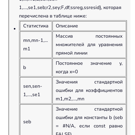
1,...,se1,seb;r2,sey;F,df;ssreg,ssresid}, которая
перечислена в таблице ниже:
Статистика
Описание
Массив постоянных
mn,mn-1,…
множителей для уравнения
m1
прямой линии
Постоянное значение y,
b
когда x=0
Значения стандартной
sen,sen-
ошибки для коэффициентов
1,...,se1
m1,m2,...,mn
Значение стандартной
ошибки для константы b (seb
seb
= #N/A, если const равно
FALSE)