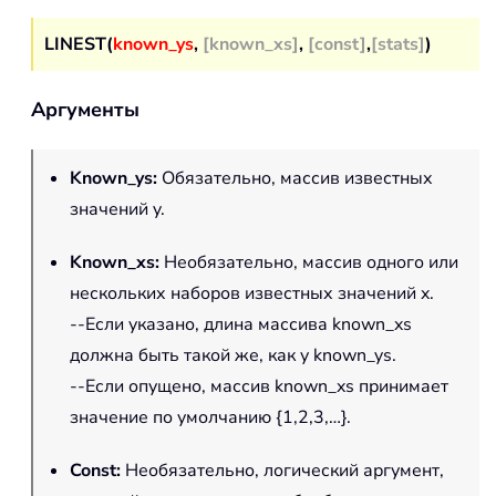
LINEST(
known_ys
,
[known_xs]
,
[const]
,
[stats]
)
Аргументы
Known_ys
:
Обязательно, массив известных
значений y.
Known_xs
:
Необязательно, массив одного или
нескольких наборов известных значений x.
--Если указано, длина массива known_xs
должна быть такой же, как у known_ys.
--Если опущено, массив known_xs принимает
значение по умолчанию {1,2,3,…}.
Const
:
Необязательно, логический аргумент,