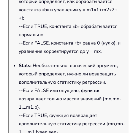
который определяет, как обрабатывается
константа «b» в уравнении y = m1x1+m2x2+…
+b.
--Если TRUE, константа «b» обрабатывается
нормально.
--Если FALSE, константа «b» равна 0 (нулю), и
уравнение корректируется до y = mx.
Stats
:
Необязательно, логический аргумент,
который определяет, нужно ли возвращать
дополнительную статистику регрессии.
--Если FALSE или опущено, функция
возвращает только массив значений {mn,mn-
1,…m1,b}.
--Если TRUE, функция возвращает
дополнительную статистику регрессии {mn,mn-
1,...,m1,b;sen,sen-