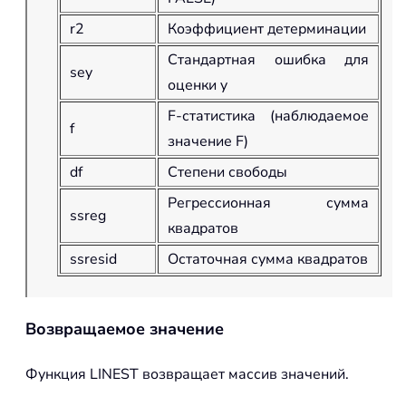
r2
Коэффициент детерминации
Стандартная ошибка для
sey
оценки y
F-статистика (наблюдаемое
f
значение F)
df
Степени свободы
Регрессионная сумма
ssreg
квадратов
ssresid
Остаточная сумма квадратов
Возвращаемое значение
Функция
LINEST
возвращает массив значений.