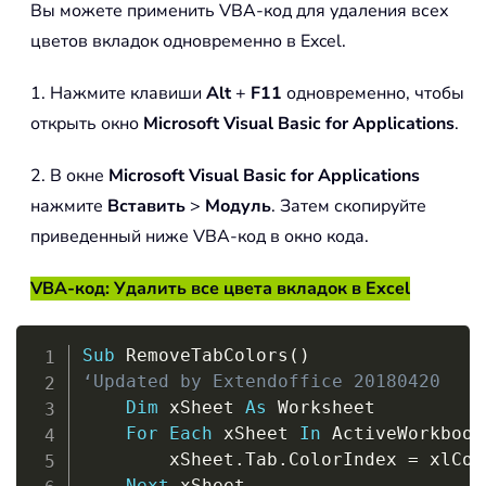
Вы можете применить VBA-код для удаления всех
цветов вкладок одновременно в Excel.
1. Нажмите клавиши
Alt
+
F11
одновременно, чтобы
открыть окно
Microsoft Visual Basic for Applications
.
2. В окне
Microsoft Visual Basic for Applications
нажмите
Вставить
>
Модуль
. Затем скопируйте
приведенный ниже VBA-код в окно кода.
VBA-код: Удалить все цвета вкладок в Excel
Copy
Sub
 RemoveTabColors
(
)
‘Updated by Extendoffice 20180420
Dim
 xSheet 
As
 Worksheet

For
Each
 xSheet 
In
 ActiveWorkbook
        xSheet
.
Tab
.
ColorIndex 
=
 xlCol
Next