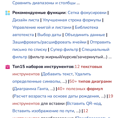
Сравнить диапазоны и столбцы
...
Рекомендуемые функции
:
Сетка фокусировки
|
Дизайн листа
|
Улучшенная строка формулы
|
Управление книгой и листами
|
Библиотека
автотекста
|
Выбор даты
|
Объединить данные
|
Зашифровать/расшифровать ячейки
|
Отправить
письмо по списку
|
Супер фильтр
|
Специальный
фильтр
(фильтр жирный/курсив/зачеркнутый...) ...
Топ15 наборов инструментов
:
12
текстовых
инструментов
(
Добавить текст
,
Удалить
определенные символы
, ...)
|
50+
типов диаграмм
(
Диаграмма Ганта
, ...)
|
40+ полезных
формул
(
Расчет возраста на основе даты рождения
, ...)
|
19
инструментов
для вставки (
Вставить QR-код
,
Вставить изображение по пути
, ...)
|
12