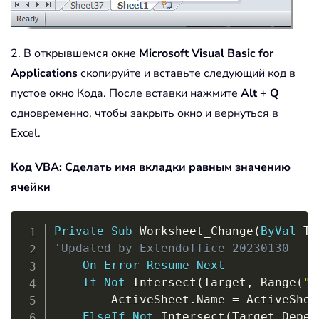
2. В открывшемся окне
Microsoft Visual Basic for
Applications
скопируйте и вставьте следующий код в
пустое окно Кода. После вставки нажмите
Alt
+
Q
одновременно, чтобы закрыть окно и вернуться в
Excel.
Код VBA: Сделать имя вкладки равным значению
ячейки
Copy
Private
Sub
 Worksheet_Change
(
ByVal
 Ta
'Updated by Extendoffice 20230130
On
Error
Resume
Next
If
Not
 Intersect
(
Target
,
 Range
(
"A
        ActiveSheet
.
Name 
=
 ActiveShee
ElseIf
Not
 Intersect
(
Target
.
Depen