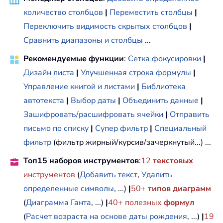
количество столбцов
|
Переместить столбцы
|
Переключить видимость скрытых столбцов
|
Сравнить диапазоны и столбцы
...
Рекомендуемые функции
:
Сетка фокусировки
|
Дизайн листа
|
Улучшенная строка формулы
|
Управление книгой и листами
|
Библиотека
автотекста
|
Выбор даты
|
Объединить данные
|
Зашифровать/расшифровать ячейки
|
Отправить
письмо по списку
|
Супер фильтр
|
Специальный
фильтр
(фильтр жирный/курсив/зачеркнутый...) ...
Топ15 наборов инструментов
:
12
текстовых
инструментов
(
Добавить текст
,
Удалить
определенные символы
, ...)
|
50+
типов диаграмм
(
Диаграмма Ганта
, ...)
|
40+ полезных
формул
(
Расчет возраста на основе даты рождения
, ...)
|
19