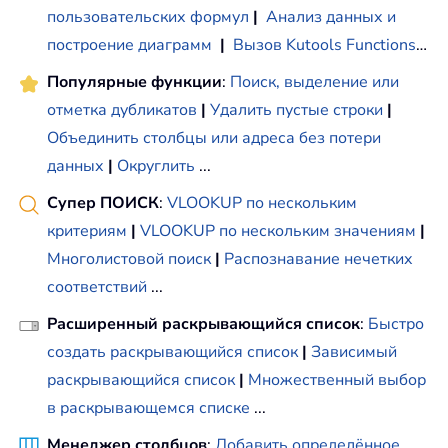
пользовательских формул
|
Анализ данных и
построение диаграмм
|
Вызов Kutools Functions
…
Популярные функции
:
Поиск, выделение или
отметка дубликатов
|
Удалить пустые строки
|
Объединить столбцы или адреса без потери
данных
|
Округлить
...
Супер ПОИСК
:
VLOOKUP по нескольким
критериям
|
VLOOKUP по нескольким значениям
|
Многолистовой поиск
|
Распознавание нечетких
соответствий
...
Расширенный раскрывающийся список
:
Быстро
создать раскрывающийся список
|
Зависимый
раскрывающийся список
|
Множественный выбор
в раскрывающемся списке
...
Менеджер столбцов
:
Добавить определённое