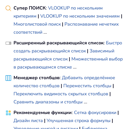
Супер ПОИСК
:
VLOOKUP по нескольким
критериям
|
VLOOKUP по нескольким значениям
|
Многолистовой поиск
|
Распознавание нечетких
соответствий
...
Расширенный раскрывающийся список
:
Быстро
создать раскрывающийся список
|
Зависимый
раскрывающийся список
|
Множественный выбор
в раскрывающемся списке
...
Менеджер столбцов
:
Добавить определённое
количество столбцов
|
Переместить столбцы
|
Переключить видимость скрытых столбцов
|
Сравнить диапазоны и столбцы
...
Рекомендуемые функции
:
Сетка фокусировки
|
Дизайн листа
|
Улучшенная строка формулы
|
Управление книгой и листами
|
Библиотека