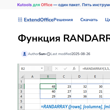
Kutools
для
Office
— один пакет. Пять инстру
Перейти к содержимому
ExtendOffice
Решения
Скачать
Ц
Функция RANDARRA
Author
Sun
•
Last modified
2025-08-26