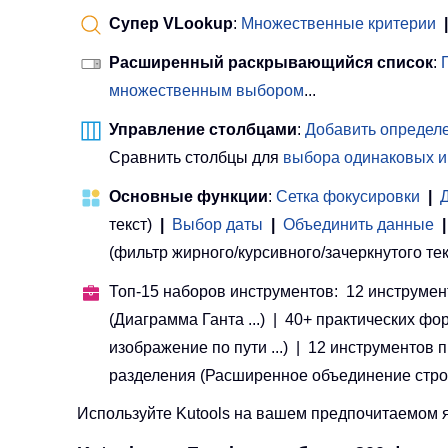
Супер VLookup
:
Множественные критерии
|
Расширенный раскрывающийся список
:
множественным выбором
...
Управление столбцами
:
Добавить определе
Сравнить столбцы для
выбора одинаковых и
Основные функции
:
Сетка фокусировки
|
текст)
|
Выбор даты
|
Объединить данные
|
(фильтр жирного/курсивного/зачеркнутого текста
Топ-15 наборов инструментов: 12 инструмент
(Диаграмма Ганта ...) | 40+ практических фо
изображение по пути ...) | 12 инструментов
разделения (Расширенное объединение строк, Р
Используйте Kutools на вашем предпочитаемом яз