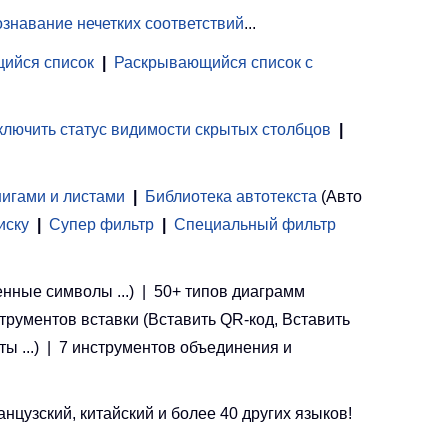
знавание нечетких соответствий
...
ийся список
|
Раскрывающийся список с
лючить статус видимости скрытых столбцов
|
нигами и листами
 | 
Библиотека автотекста
(Авто
иску
|
Супер фильтр
|
Специальный фильтр
енные символы ...) | 50+ типов диаграмм
струментов вставки (Вставить QR-код, Вставить
ы ...) | 7 инструментов объединения и
цузский, китайский и более 40 других языков!