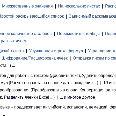
Множественные значения
|
На нескольких листах
|
Распо
Простой раскрывающийся список
|
Зависимый раскрывающ
нное количество столбцов
|
Переместить столбцы
|
Перек
 разных ячеек
...
Дизайн листа
|
Улучшенная строка формул
|
Управление к
Шифрование/Расшифровка ячеек
|
Отправка писем по сп
...) ...
ов для работы с текстом (Добавить текст, Удалить определ
рмул (Расчет возраста на основе даты рождения ...) | 19 ин
 преобразования (Преобразовать в слова, Конвертация валют
азделить ячейки Excel ...) | ... и многое другое
ыке – поддерживает английский, испанский, немецкий, фран