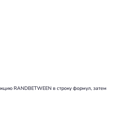
функцию RANDBETWEEN в строку формул, затем