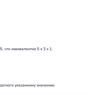
что эквивалентно 5 x 3 x 1.
ратного указанному значению.