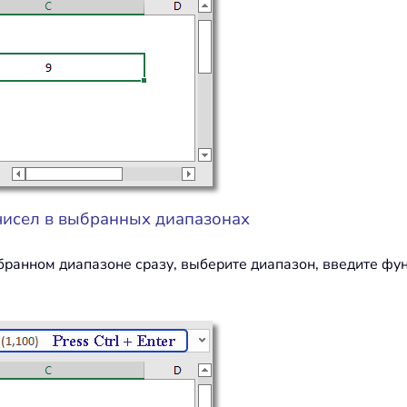
чисел в выбранных диапазонах
ыбранном диапазоне сразу, выберите диапазон, введите 