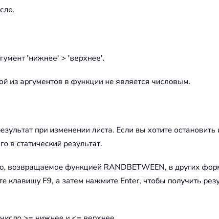
сло.
умент 'нижнее' > 'верхнее'.
ой из аргументов в функции не является числовым.
льтат при изменении листа. Если вы хотите остановить и
го в статический результат.
сло, возвращаемое функцией RANDBETWEEN, в других форм
е клавишу F9, а затем нажмите Enter, чтобы получить рез
исло >= нижнее и <= верхнее.