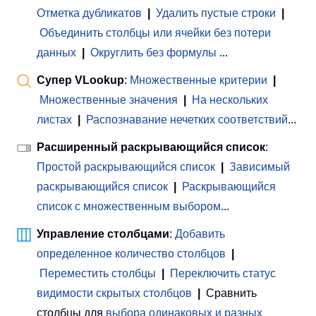
Отметка дубликатов
|
Удалить пустые строки
|
Объединить столбцы или ячейки без потери
данных
|
Округлить без формулы
...
Супер VLookup
:
Множественные критерии
|
Множественные значения
|
На нескольких
листах
|
Распознавание нечетких соответствий
...
Расширенный раскрывающийся список
:
Простой раскрывающийся список
|
Зависимый
раскрывающийся список
|
Раскрывающийся
список с множественным выбором
...
Управление столбцами
:
Добавить
определенное количество столбцов
|
Переместить столбцы
|
Переключить статус
видимости скрытых столбцов
|
Сравнить
столбцы для
выбора одинаковых и разных