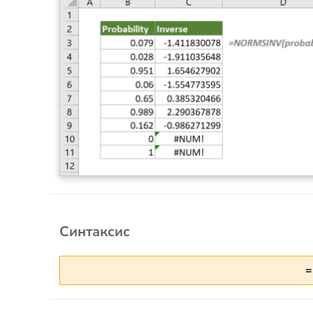
Синтаксис
=