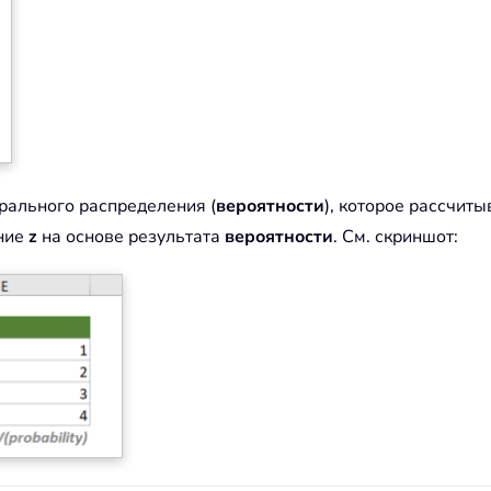
рального распределения (
вероятности
), которое рассчит
ние
z
на основе результата
вероятности
. См. скриншот: