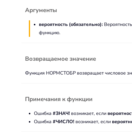
Аргументы
вероятность (обязательно):
Вероятность
функцию.
Возвращаемое значение
Функция НОРМСТОБР возвращает числовое зн
Примечания к функции
Ошибка
#ЗНАЧ!
возникает, если
вероятнос
Ошибка
#ЧИСЛО!
возникает, если
вероятно