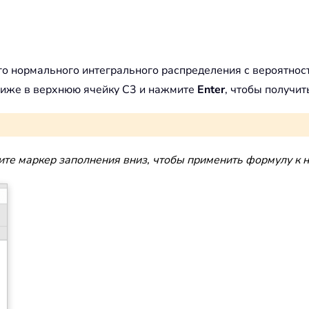
о нормального интегрального распределения с вероятност
ниже в верхнюю ячейку C3 и нажмите
Enter
, чтобы получит
те маркер заполнения вниз, чтобы применить формулу к 