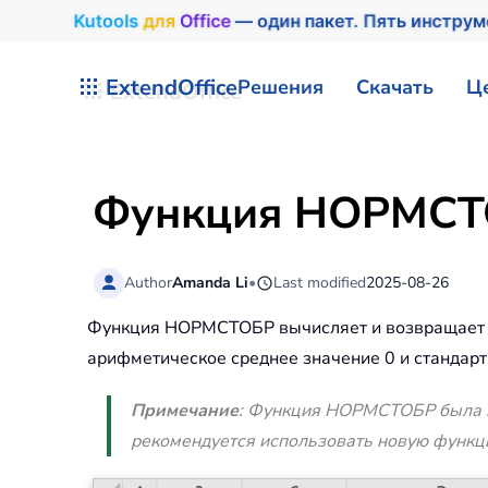
Kutools
для
Office
— один пакет. Пять инстру
Перейти к содержимому
ExtendOffice
Решения
Скачать
Ц
Функция НОРМСТО
Author
Amanda Li
•
Last modified
2025-08-26
Функция НОРМСТОБР вычисляет и возвращает об
арифметическое среднее значение 0 и стандарт
Примечание
: Функция НОРМСТОБР была 
рекомендуется использовать новую функц