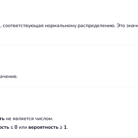
, соответствующая нормальному распределению. Это значе
ачение.
ть
не является числом.
сть ≤ 0
или
вероятность ≥ 1
.