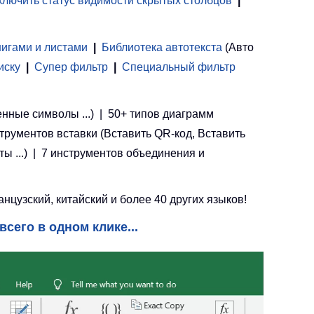
лючить статус видимости скрытых столбцов
|
нигами и листами
 | 
Библиотека автотекста
(Авто
иску
|
Супер фильтр
|
Специальный фильтр
енные символы ...) | 50+ типов диаграмм
струментов вставки (Вставить QR-код, Вставить
ы ...) | 7 инструментов объединения и
цузский, китайский и более 40 других языков!
всего в одном клике...