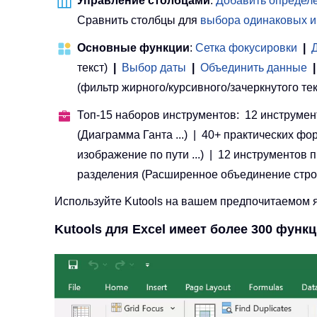
Управление столбцами
:
Добавить определе
Сравнить столбцы для
выбора одинаковых и
Основные функции
:
Сетка фокусировки
|
текст)
|
Выбор даты
|
Объединить данные
|
(фильтр жирного/курсивного/зачеркнутого текста
Топ-15 наборов инструментов: 12 инструмент
(Диаграмма Ганта ...) | 40+ практических фо
изображение по пути ...) | 12 инструментов
разделения (Расширенное объединение строк, Р
Используйте Kutools на вашем предпочитаемом яз
Kutools для Excel имеет более 300 функ