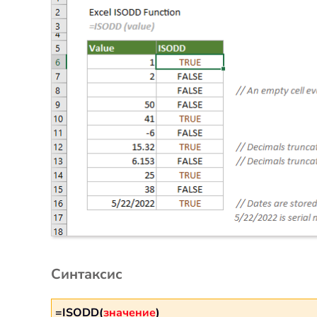
Синтаксис
=ISODD(
значение
)