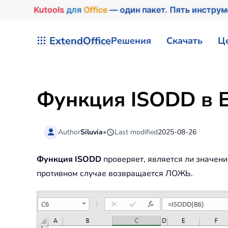
Kutools
для
Office
— один пакет. Пять инстру
Перейти к содержимому
ExtendOffice
Решения
Скачать
Ц
Функция ISODD в E
Author
Siluvia
•
Last modified
2025-08-26
Функция ISODD
проверяет, является ли значен
противном случае возвращается ЛОЖЬ.