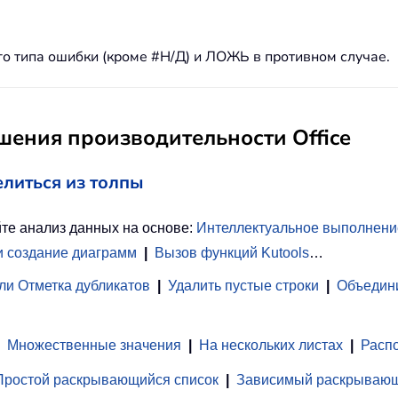
 типа ошибки (кроме #Н/Д) и ЛОЖЬ в противном случае.
ения производительности Office
елиться из толпы
те анализ данных на основе:
Интеллектуальное выполнени
и создание диаграмм
|
Вызов функций Kutools
…
ли Отметка дубликатов
|
Удалить пустые строки
|
Объедини
Множественные значения
|
На нескольких листах
|
Распо
Простой раскрывающийся список
|
Зависимый раскрывающ