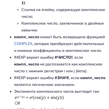
1i
;
Ссылка на ячейку, содержащую комплексное
число;
Комплексное число, заключенное в двойные
кавычки.
компл_число
может быть возвращено функцией
COMPLEX
, которая преобразует действительные
и мнимые коэффициенты в комплексное число.
IMEXP вернет ошибку
#ЧИСЛО!
, если
компл_число
не распознается как комплексное
число с нижним регистром i или j (йота).
IMEXP вернет ошибку
#ЗНАЧ!
, если
компл_число
является логическим значением.
Экспонента комплексного числа выглядит так: