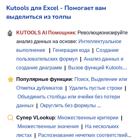
Kutools для Excel - Помогает вам
выделиться из толпы
🤖
KUTOOLS AI Помощник
: Революционизируйте
анализ данных на основе:
Интеллектуальное
выполнение
|
Генерация кода
|
Создание
пользовательских формул
|
Анализ данных и
создание диаграмм
|
Вызов функций Kutools
…
Популярные функции
:
Поиск, Выделение или
Отметка дубликатов
|
Удалить пустые строки
|
Объединить столбцы или ячейки без потери
данных
|
Округлить без формулы
...
Супер VLookup
:
Множественные критерии
|
Множественные значения
|
На нескольких
листах
|
Распознавание нечетких соответствий
...