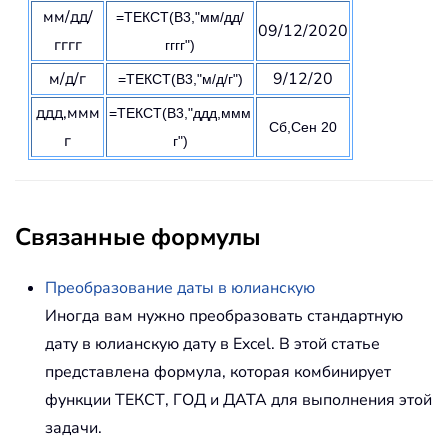
мм/дд/
=ТЕКСТ(B3,"мм/дд/
09/12/2020
гггг
гггг")
м/д/г
9/12/20
=ТЕКСТ(B3,"м/д/г")
ддд,ммм
=ТЕКСТ(B3,"ддд,ммм
Сб,Сен 20
г
г")
Связанные формулы
Преобразование даты в юлианскую
Иногда вам нужно преобразовать стандартную
дату в юлианскую дату в Excel. В этой статье
представлена формула, которая комбинирует
функции ТЕКСТ, ГОД и ДАТА для выполнения этой
задачи.