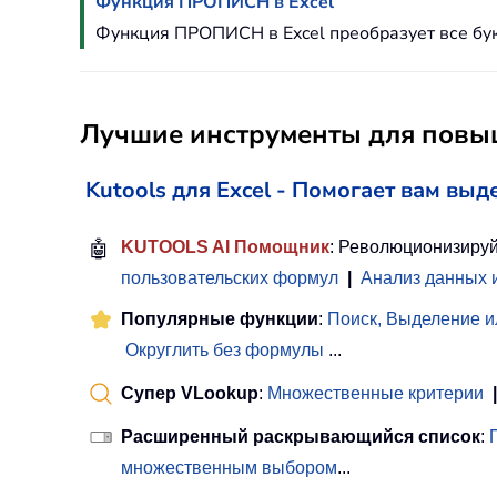
Функция ПРОПИСН в Excel
Функция ПРОПИСН в Excel преобразует все букв
Лучшие инструменты для повыш
Kutools для Excel - Помогает вам выд
🤖
KUTOOLS AI Помощник
: Революционизируй
пользовательских формул
|
Анализ данных 
Популярные функции
:
Поиск, Выделение и
Округлить без формулы
...
Супер VLookup
:
Множественные критерии
|
Расширенный раскрывающийся список
:
множественным выбором
...