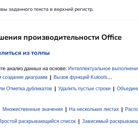
ы заданного текста в верхний регистр.
ения производительности Office
елиться из толпы
те анализ данных на основе:
Интеллектуальное выполнени
и создание диаграмм
|
Вызов функций Kutools
…
ли Отметка дубликатов
|
Удалить пустые строки
|
Объедини
Множественные значения
|
На нескольких листах
|
Распо
Простой раскрывающийся список
|
Зависимый раскрывающ