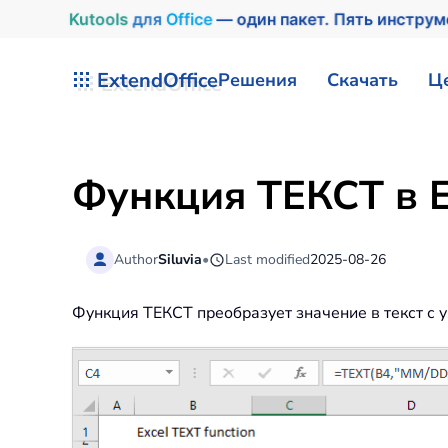
Kutools
для
Office
— один пакет. Пять инстру
Перейти к содержимому
ExtendOffice
Решения
Скачать
Ц
Функция ТЕКСТ в E
Author
Siluvia
•
Last modified
2025-08-26
Функция ТЕКСТ преобразует значение в текст с 