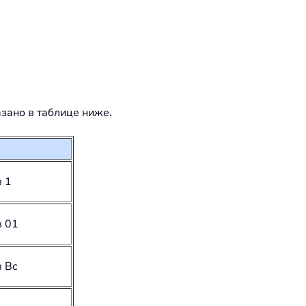
зано в таблице ниже.
в 1
в 01
в Вс