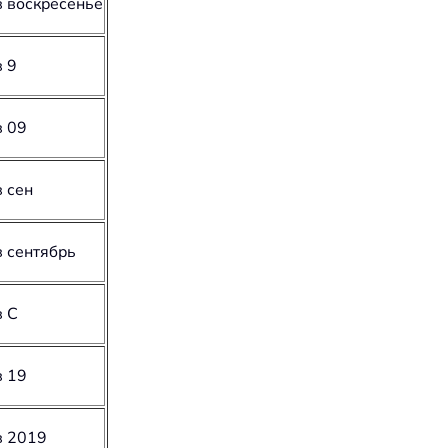
в воскресенье
в 9
в 09
в сен
в сентябрь
в С
в 19
в 2019