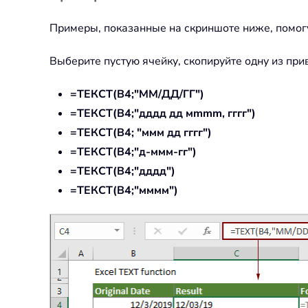
Примеры, показанные на скриншоте ниже, помогу
Выберите пустую ячейку, скопируйте одну из п
=ТЕКСТ(B4;"ММ/ДД/ГГ")
=ТЕКСТ(B4;"дддд дд мmmm, гггг")
=ТЕКСТ(B4; "ммм дд гггг")
=ТЕКСТ(B4;"д-ммм-гг")
=ТЕКСТ(B4;"дддд")
=ТЕКСТ(B4;"мммм")