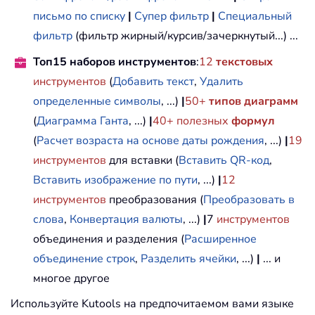
письмо по списку
|
Супер фильтр
|
Специальный
фильтр
(фильтр жирный/курсив/зачеркнутый...) ...
Топ15 наборов инструментов
:
12
текстовых
инструментов
(
Добавить текст
,
Удалить
определенные символы
, ...)
|
50+
типов диаграмм
(
Диаграмма Ганта
, ...)
|
40+ полезных
формул
(
Расчет возраста на основе даты рождения
, ...)
|
19
инструментов
для вставки (
Вставить QR-код
,
Вставить изображение по пути
, ...)
|
12
инструментов
преобразования (
Преобразовать в
слова
,
Конвертация валюты
, ...)
|
7
инструментов
объединения и разделения (
Расширенное
объединение строк
,
Разделить ячейки
, ...)
|
... и
многое другое
Используйте Kutools на предпочитаемом вами языке