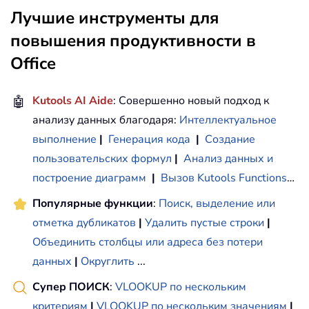
Лучшие инструменты для
повышения продуктивности в
Office
🤖
Kutools AI Aide
: Совершенно новый подход к
анализу данных благодаря:
Интеллектуальное
выполнение
|
Генерация кода
|
Создание
пользовательских формул
|
Анализ данных и
построение диаграмм
|
Вызов Kutools Functions
…
Популярные функции
:
Поиск, выделение или
отметка дубликатов
|
Удалить пустые строки
|
Объединить столбцы или адреса без потери
данных
|
Округлить
...
Супер ПОИСК
:
VLOOKUP по нескольким
критериям
|
VLOOKUP по нескольким значениям
|