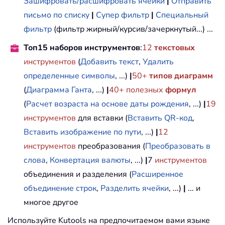
Зашифровать/расшифровать ячейки
|
Отправить
письмо по списку
|
Супер фильтр
|
Специальный
фильтр
(фильтр жирный/курсив/зачеркнутый...) ...
Топ15 наборов инструментов
:
12
текстовых
инструментов
(
Добавить текст
,
Удалить
определенные символы
, ...)
|
50+
типов диаграмм
(
Диаграмма Ганта
, ...)
|
40+ полезных
формул
(
Расчет возраста на основе даты рождения
, ...)
|
19
инструментов
для вставки (
Вставить QR-код
,
Вставить изображение по пути
, ...)
|
12
инструментов
преобразования (
Преобразовать в
слова
,
Конвертация валюты
, ...)
|
7
инструментов
объединения и разделения (
Расширенное
объединение строк
,
Разделить ячейки
, ...)
|
... и
многое другое
Используйте Kutools на предпочитаемом вами языке